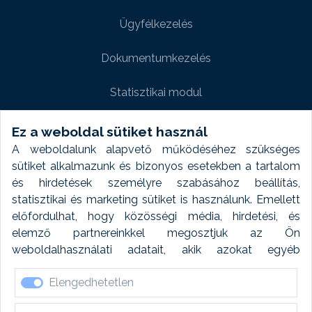
Ügyfélkezelés
Dokumentumkezelés
Statisztikai modul
Weboldal modul
Ez a weboldal sütiket használ
A weboldalunk alapvető működéséhez szükséges
Fényképtár extra modul
sütiket alkalmazunk és bizonyos esetekben a tartalom
és hirdetések személyre szabásához beállítás,
Autómosó modul
statisztikai és marketing sütiket is használunk. Emellett
előfordulhat, hogy közösségi média, hirdetési, és
Feladatütemezés
elemző partnereinkkel megosztjuk az Ön
weboldalhasználati adatait, akik azokat egyéb
Készletfinanszírozás
forrásokból gyűjtött adatokkal kombinálhatják. A sütik
Elengedhetetlen
elfogadásával kapcsolatosan naplózást végzünk és
ezen adatokat 6 hónap után automatikusan töröljük. A