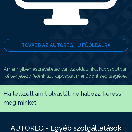
TOVÁBB AZ AUTOREG.HU FŐOLDALRA
Amennyiben észrevételed van az oldalunkal kapcsolatban,
kérlek jelezd felénk azt kapcsolat menüpont segítségével.
Ha tetszett amit olvastál, ne habozz, keress
meg minket.
AUTOREG - Egyéb szolgáltatások