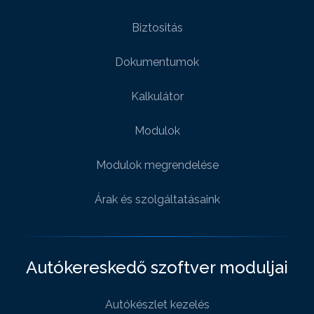
Biztositás
Dokumentumok
Kalkulátor
Modulok
Modulok megrendelése
Árak és szolgáltatásaink
Autókereskedő szoftver moduljai
Autókészlet kezelés