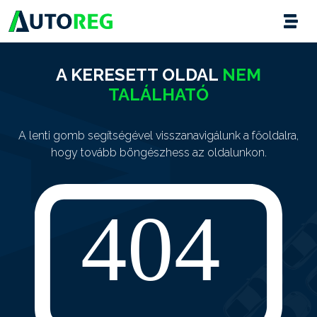
A KERESETT OLDAL
NEM
TALÁLHATÓ
A lenti gomb segítségével visszanavigálunk a főoldalra,
hogy tovább böngészhess az oldalunkon.