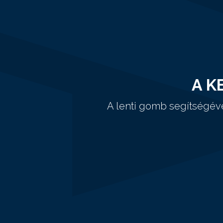
A K
A lenti gomb segítségév