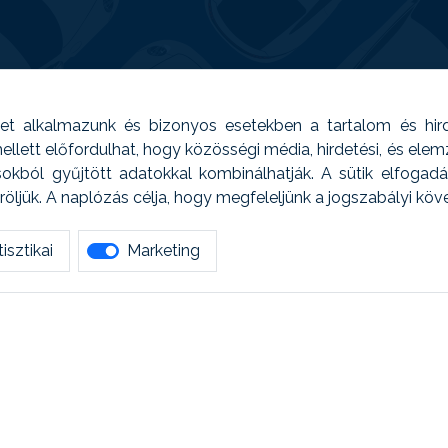
t alkalmazunk és bizonyos esetekben a tartalom és hir
 Emellett előfordulhat, hogy közösségi média, hirdetési, és el
sokból gyűjtött adatokkal kombinálhatják. A sütik elfogad
ljük. A naplózás célja, hogy megfeleljünk a jogszabályi kö
isztikai
Marketing
tetszett amit olvastál, ne habozz, keress meg min
AUTOREG - Egyéb szolgáltatások