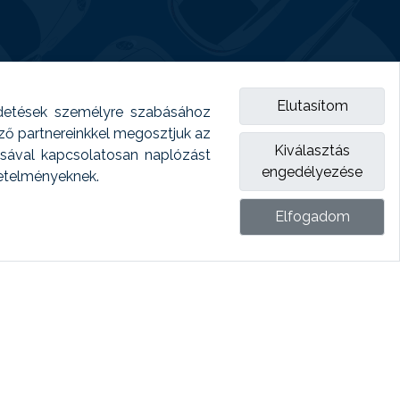
Elutasítom
detések személyre szabásához
emző partnereinkkel megosztjuk az
Kiválasztás
ásával kapcsolatosan naplózást
engedélyezése
vetelményeknek.
Elfogadom
ket.