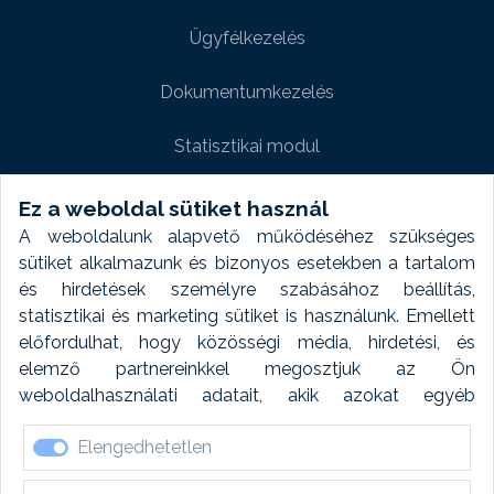
Ügyfélkezelés
Dokumentumkezelés
Statisztikai modul
Weboldal modul
Ez a weboldal sütiket használ
A weboldalunk alapvető működéséhez szükséges
Fényképtár extra modul
sütiket alkalmazunk és bizonyos esetekben a tartalom
és hirdetések személyre szabásához beállítás,
Autómosó modul
statisztikai és marketing sütiket is használunk. Emellett
előfordulhat, hogy közösségi média, hirdetési, és
Feladatütemezés
elemző partnereinkkel megosztjuk az Ön
weboldalhasználati adatait, akik azokat egyéb
Készletfinanszírozás
forrásokból gyűjtött adatokkal kombinálhatják. A sütik
Elengedhetetlen
elfogadásával kapcsolatosan naplózást végzünk és
ezen adatokat 6 hónap után automatikusan töröljük. A