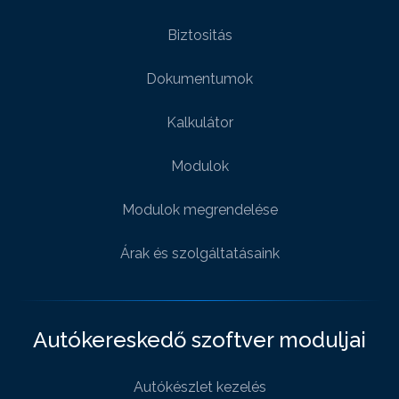
Biztositás
Dokumentumok
Kalkulátor
Modulok
Modulok megrendelése
Árak és szolgáltatásaink
Autókereskedő szoftver moduljai
Autókészlet kezelés