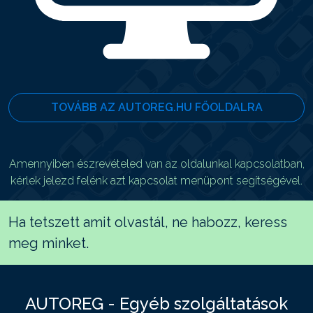
TOVÁBB AZ AUTOREG.HU FŐOLDALRA
Amennyiben észrevételed van az oldalunkal kapcsolatban,
kérlek jelezd felénk azt kapcsolat menüpont segítségével.
Ha tetszett amit olvastál, ne habozz, keress
meg minket.
AUTOREG - Egyéb szolgáltatások