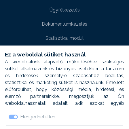
Ügyfélkezelés
Dokumentumkezelés
Statisztikai modul
Weboldal modul
Ez a weboldal sütiket használ
A weboldalunk alapvető működéséhez szükséges
Fényképtár extra modul
sütiket alkalmazunk és bizonyos esetekben a tartalom
és hirdetések személyre szabásához beállítás,
Autómosó modul
statisztikai és marketing sütiket is használunk. Emellett
előfordulhat, hogy közösségi média, hirdetési, és
Feladatütemezés
elemző partnereinkkel megosztjuk az Ön
weboldalhasználati adatait, akik azokat egyéb
Készletfinanszírozás
forrásokból gyűjtött adatokkal kombinálhatják. A sütik
Elengedhetetlen
elfogadásával kapcsolatosan naplózást végzünk és
ezen adatokat 6 hónap után automatikusan töröljük. A