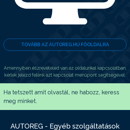
TOVÁBB AZ AUTOREG.HU FŐOLDALRA
Amennyiben észrevételed van az oldalunkal kapcsolatban,
kérlek jelezd felénk azt kapcsolat menüpont segítségével.
Ha tetszett amit olvastál, ne habozz, keress
meg minket.
AUTOREG - Egyéb szolgáltatások