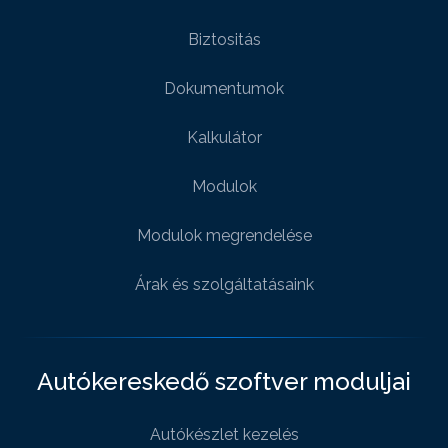
Biztositás
Dokumentumok
Kalkulátor
Modulok
Modulok megrendelése
Árak és szolgáltatásaink
Autókereskedő szoftver moduljai
Autókészlet kezelés