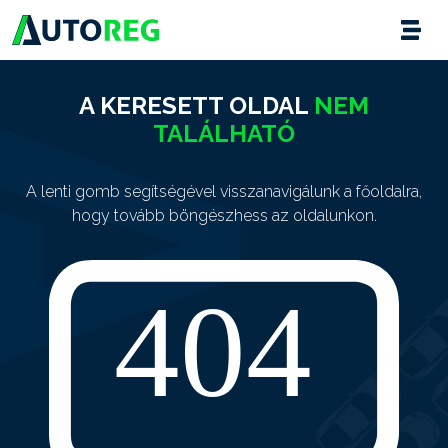
A KERESETT OLDAL
NEM
TALÁLHATÓ
A lenti gomb segítségével visszanavigálunk a főoldalra,
hogy tovább böngészhess az oldalunkon.