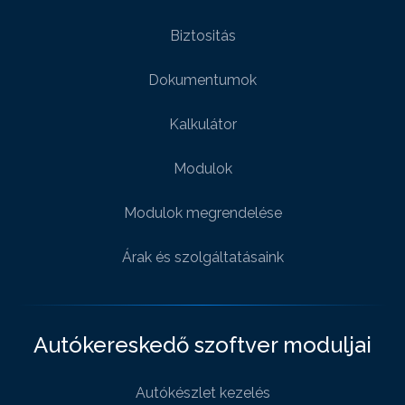
Biztositás
Dokumentumok
Kalkulátor
Modulok
Modulok megrendelése
Árak és szolgáltatásaink
Autókereskedő szoftver moduljai
Autókészlet kezelés