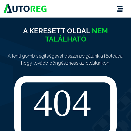
A KERESETT OLDAL
NEM
TALÁLHATÓ
A lenti gomb segítségével visszanavigálunk a főoldalra,
hogy tovább böngészhess az oldalunkon.