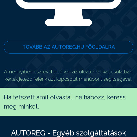
TOVÁBB AZ AUTOREG.HU FŐOLDALRA
Amennyiben észrevételed van az oldalunkal kapcsolatban,
kérlek jelezd felénk azt kapcsolat menüpont segítségével.
Ha tetszett amit olvastál, ne habozz, keress
meg minket.
AUTOREG - Egyéb szolgáltatások