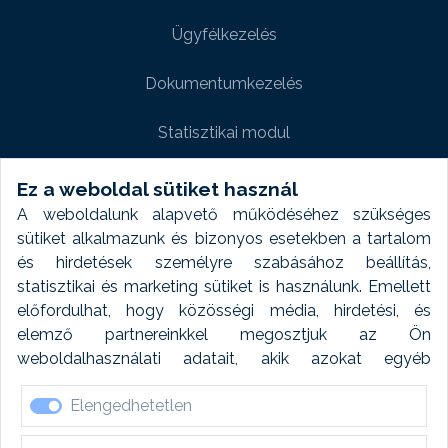
Ügyfélkezelés
Dokumentumkezelés
Statisztikai modul
Weboldal modul
Ez a weboldal sütiket használ
A weboldalunk alapvető működéséhez szükséges
Fényképtár extra modul
sütiket alkalmazunk és bizonyos esetekben a tartalom
és hirdetések személyre szabásához beállítás,
Autómosó modul
statisztikai és marketing sütiket is használunk. Emellett
előfordulhat, hogy közösségi média, hirdetési, és
Feladatütemezés
elemző partnereinkkel megosztjuk az Ön
weboldalhasználati adatait, akik azokat egyéb
Készletfinanszírozás
forrásokból gyűjtött adatokkal kombinálhatják. A sütik
Elengedhetetlen
elfogadásával kapcsolatosan naplózást végzünk és
ezen adatokat 6 hónap után automatikusan töröljük. A