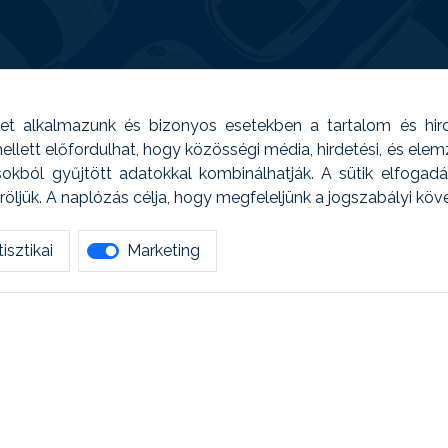
t alkalmazunk és bizonyos esetekben a tartalom és hir
 Emellett előfordulhat, hogy közösségi média, hirdetési, és el
sokból gyűjtött adatokkal kombinálhatják. A sütik elfogad
ljük. A naplózás célja, hogy megfeleljünk a jogszabályi kö
isztikai
Marketing
tetszett amit olvastál, ne habozz, keress meg min
AUTOREG - Egyéb szolgáltatások