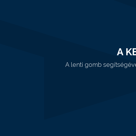
A K
A lenti gomb segítségév