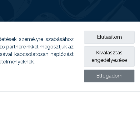
Elutasítom
detések személyre szabásához
emző partnereinkkel megosztjuk az
Kiválasztás
ásával kapcsolatosan naplózást
engedélyezése
vetelményeknek.
Elfogadom
ket.