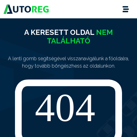
A KERESETT OLDAL
NEM
TALÁLHATÓ
A lenti gomb segítségével visszanavigálunk a főoldalra,
hogy tovább böngészhess az oldalunkon.