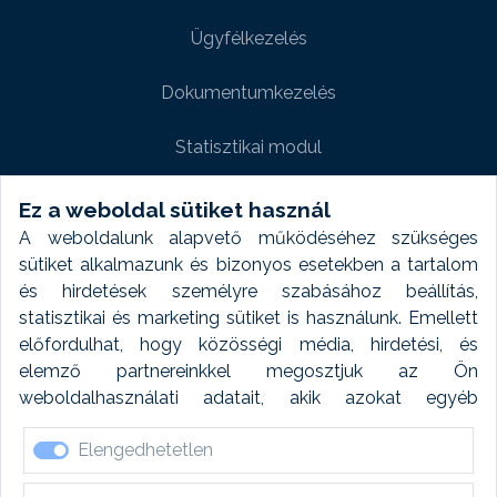
Ügyfélkezelés
Dokumentumkezelés
Statisztikai modul
Weboldal modul
Ez a weboldal sütiket használ
A weboldalunk alapvető működéséhez szükséges
Fényképtár extra modul
sütiket alkalmazunk és bizonyos esetekben a tartalom
és hirdetések személyre szabásához beállítás,
Autómosó modul
statisztikai és marketing sütiket is használunk. Emellett
előfordulhat, hogy közösségi média, hirdetési, és
Feladatütemezés
elemző partnereinkkel megosztjuk az Ön
weboldalhasználati adatait, akik azokat egyéb
Készletfinanszírozás
forrásokból gyűjtött adatokkal kombinálhatják. A sütik
Elengedhetetlen
elfogadásával kapcsolatosan naplózást végzünk és
ezen adatokat 6 hónap után automatikusan töröljük. A