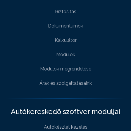
Biztositás
Dokumentumok
Kalkulátor
Modulok
Modulok megrendelése
Árak és szolgáltatásaink
Autókereskedő szoftver moduljai
Autókészlet kezelés