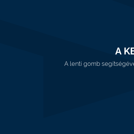
A K
A lenti gomb segítségév