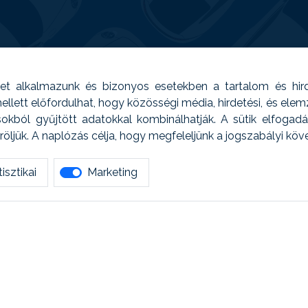
t alkalmazunk és bizonyos esetekben a tartalom és hir
 Emellett előfordulhat, hogy közösségi média, hirdetési, és el
sokból gyűjtött adatokkal kombinálhatják. A sütik elfogad
ljük. A naplózás célja, hogy megfeleljünk a jogszabályi kö
isztikai
Marketing
tetszett amit olvastál, ne habozz, keress meg min
AUTOREG - Egyéb szolgáltatások