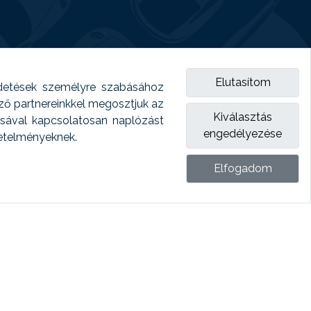
Elutasítom
detések személyre szabásához
emző partnereinkkel megosztjuk az
Kiválasztás
ásával kapcsolatosan naplózást
engedélyezése
vetelményeknek.
Elfogadom
ket.