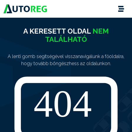
A KERESETT OLDAL
NEM
TALÁLHATÓ
A lenti gomb segítségével visszanavigálunk a főoldalra,
hogy tovább böngészhess az oldalunkon.