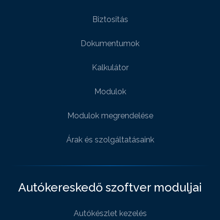
Biztositás
Dokumentumok
Kalkulátor
Modulok
Modulok megrendelése
Árak és szolgáltatásaink
Autókereskedő szoftver moduljai
Autókészlet kezelés