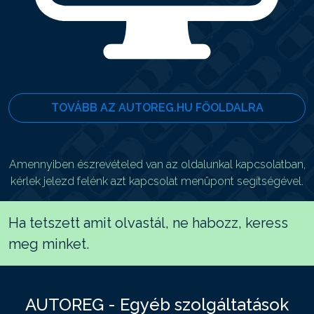
TOVÁBB AZ AUTOREG.HU FŐOLDALRA
Amennyiben észrevételed van az oldalunkal kapcsolatban,
kérlek jelezd felénk azt kapcsolat menüpont segítségével.
Ha tetszett amit olvastál, ne habozz, keress
meg minket.
AUTOREG - Egyéb szolgáltatások