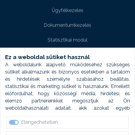
Ügyfélkezelés
Dokumentumkezelés
Statisztikai modul
Weboldal modul
Ez a weboldal sütiket használ
A weboldalunk alapvető működéséhez szükséges
Fényképtár extra modul
sütiket alkalmazunk és bizonyos esetekben a tartalom
és hirdetések személyre szabásához beállítás,
Autómosó modul
statisztikai és marketing sütiket is használunk. Emellett
előfordulhat, hogy közösségi média, hirdetési, és
Feladatütemezés
elemző partnereinkkel megosztjuk az Ön
weboldalhasználati adatait, akik azokat egyéb
Készletfinanszírozás
forrásokból gyűjtött adatokkal kombinálhatják. A sütik
Elengedhetetlen
elfogadásával kapcsolatosan naplózást végzünk és
ezen adatokat 6 hónap után automatikusan töröljük. A