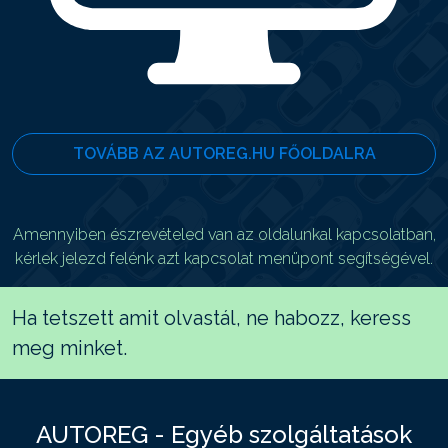
TOVÁBB AZ AUTOREG.HU FŐOLDALRA
Amennyiben észrevételed van az oldalunkal kapcsolatban,
kérlek jelezd felénk azt kapcsolat menüpont segítségével.
Ha tetszett amit olvastál, ne habozz, keress
meg minket.
AUTOREG - Egyéb szolgáltatások