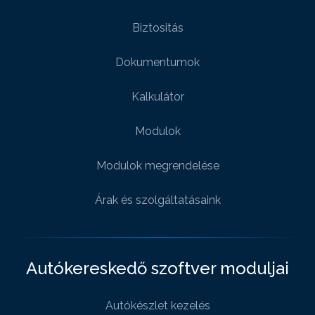
Biztositás
Dokumentumok
Kalkulátor
Modulok
Modulok megrendelése
Árak és szolgáltatásaink
Autókereskedő szoftver moduljai
Autókészlet kezelés