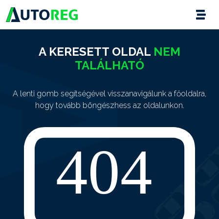
A KERESETT OLDAL
NEM
TALÁLHATÓ
A lenti gomb segítségével visszanavigálunk a főoldalra,
hogy tovább böngészhess az oldalunkon.