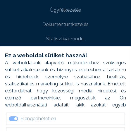
Ügyfélkezelés
Dokumentumkezelés
Statisztikai modul
Weboldal modul
Ez a weboldal sütiket használ
A weboldalunk alapvető működéséhez szükséges
Fényképtár extra modul
sütiket alkalmazunk és bizonyos esetekben a tartalom
és hirdetések személyre szabásához beállítás,
Autómosó modul
statisztikai és marketing sütiket is használunk. Emellett
előfordulhat, hogy közösségi média, hirdetési, és
Feladatütemezés
elemző partnereinkkel megosztjuk az Ön
weboldalhasználati adatait, akik azokat egyéb
Készletfinanszírozás
forrásokból gyűjtött adatokkal kombinálhatják. A sütik
Elengedhetetlen
elfogadásával kapcsolatosan naplózást végzünk és
ezen adatokat 6 hónap után automatikusan töröljük. A