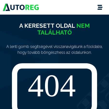
A KERESETT OLDAL
NEM
TALÁLHATÓ
A lenti gomb segítségével visszanavigálunk a főoldalra,
hogy tovább böngészhess az oldalunkon.