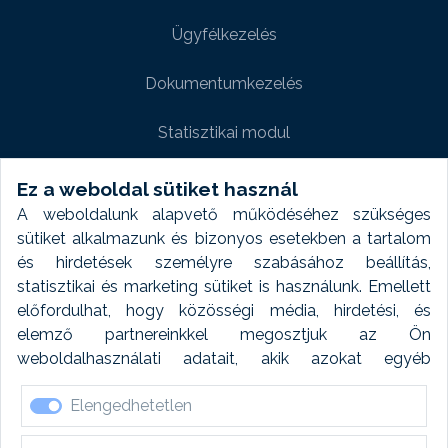
Ügyfélkezelés
Dokumentumkezelés
Statisztikai modul
Weboldal modul
Ez a weboldal sütiket használ
A weboldalunk alapvető működéséhez szükséges
Fényképtár extra modul
sütiket alkalmazunk és bizonyos esetekben a tartalom
és hirdetések személyre szabásához beállítás,
Autómosó modul
statisztikai és marketing sütiket is használunk. Emellett
előfordulhat, hogy közösségi média, hirdetési, és
Feladatütemezés
elemző partnereinkkel megosztjuk az Ön
weboldalhasználati adatait, akik azokat egyéb
Készletfinanszírozás
forrásokból gyűjtött adatokkal kombinálhatják. A sütik
Elengedhetetlen
elfogadásával kapcsolatosan naplózást végzünk és
ezen adatokat 6 hónap után automatikusan töröljük. A