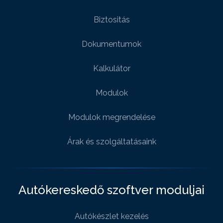
Biztositás
Dokumentumok
Kalkulátor
Modulok
Modulok megrendelése
Árak és szolgáltatásaink
Autókereskedő szoftver moduljai
Autókészlet kezelés