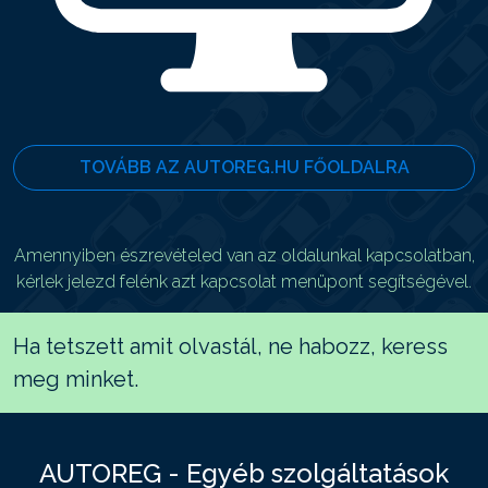
TOVÁBB AZ AUTOREG.HU FŐOLDALRA
Amennyiben észrevételed van az oldalunkal kapcsolatban,
kérlek jelezd felénk azt kapcsolat menüpont segítségével.
Ha tetszett amit olvastál, ne habozz, keress
meg minket.
AUTOREG - Egyéb szolgáltatások