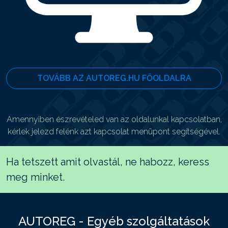
TOVÁBB AZ AUTOREG.HU FŐOLDALRA
Amennyiben észrevételed van az oldalunkal kapcsolatban,
kérlek jelezd felénk azt kapcsolat menüpont segítségével.
Ha tetszett amit olvastál, ne habozz, keress
meg minket.
AUTOREG - Egyéb szolgáltatások