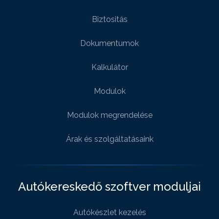
Biztositás
Dokumentumok
Kalkulátor
Modulok
Modulok megrendelése
Árak és szolgáltatásaink
Autókereskedő szoftver moduljai
Autókészlet kezelés