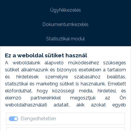
Ügyfélkezelés
Dokumentumkezelés
Statisztikai modul
Weboldal modul
Ez a weboldal sütiket használ
A weboldalunk alapvető működéséhez szükséges
Fényképtár extra modul
sütiket alkalmazunk és bizonyos esetekben a tartalom
és hirdetések személyre szabásához beállítás,
Autómosó modul
statisztikai és marketing sütiket is használunk. Emellett
előfordulhat, hogy közösségi média, hirdetési, és
Feladatütemezés
elemző partnereinkkel megosztjuk az Ön
weboldalhasználati adatait, akik azokat egyéb
Készletfinanszírozás
forrásokból gyűjtött adatokkal kombinálhatják. A sütik
Elengedhetetlen
elfogadásával kapcsolatosan naplózást végzünk és
ezen adatokat 6 hónap után automatikusan töröljük. A