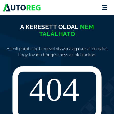
A KERESETT OLDAL
NEM
TALÁLHATÓ
A lenti gomb segítségével visszanavigálunk a főoldalra,
hogy tovább böngészhess az oldalunkon.