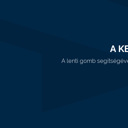
A K
A lenti gomb segítségév