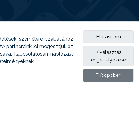
Elutasítom
detések személyre szabásához
emző partnereinkkel megosztjuk az
Kiválasztás
ásával kapcsolatosan naplózást
engedélyezése
vetelményeknek.
Elfogadom
ket.