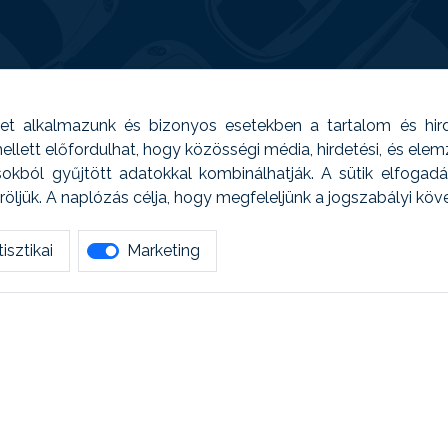
t alkalmazunk és bizonyos esetekben a tartalom és hir
 Emellett előfordulhat, hogy közösségi média, hirdetési, és el
sokból gyűjtött adatokkal kombinálhatják. A sütik elfogad
ljük. A naplózás célja, hogy megfeleljünk a jogszabályi kö
isztikai
Marketing
tetszett amit olvastál, ne habozz, keress meg min
AUTOREG - Egyéb szolgáltatások