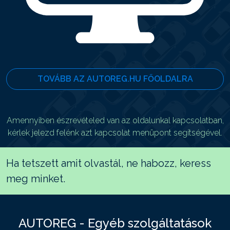
TOVÁBB AZ AUTOREG.HU FŐOLDALRA
Amennyiben észrevételed van az oldalunkal kapcsolatban,
kérlek jelezd felénk azt kapcsolat menüpont segítségével.
Ha tetszett amit olvastál, ne habozz, keress
meg minket.
AUTOREG - Egyéb szolgáltatások