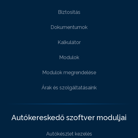
Biztositás
Dokumentumok
Kalkulátor
Modulok
Modulok megrendelése
Árak és szolgáltatásaink
Autókereskedő szoftver moduljai
Autókészlet kezelés