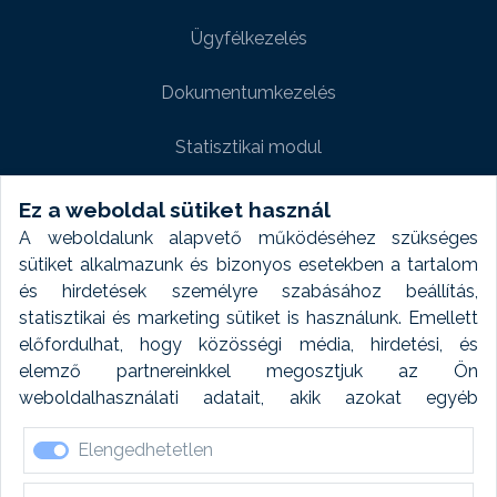
Ügyfélkezelés
Dokumentumkezelés
Statisztikai modul
Weboldal modul
Ez a weboldal sütiket használ
A weboldalunk alapvető működéséhez szükséges
Fényképtár extra modul
sütiket alkalmazunk és bizonyos esetekben a tartalom
és hirdetések személyre szabásához beállítás,
Autómosó modul
statisztikai és marketing sütiket is használunk. Emellett
előfordulhat, hogy közösségi média, hirdetési, és
Feladatütemezés
elemző partnereinkkel megosztjuk az Ön
weboldalhasználati adatait, akik azokat egyéb
Készletfinanszírozás
forrásokból gyűjtött adatokkal kombinálhatják. A sütik
Elengedhetetlen
elfogadásával kapcsolatosan naplózást végzünk és
ezen adatokat 6 hónap után automatikusan töröljük. A