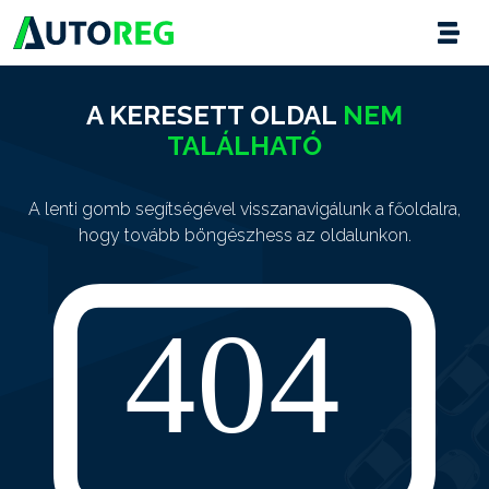
A KERESETT OLDAL
NEM
TALÁLHATÓ
A lenti gomb segítségével visszanavigálunk a főoldalra,
hogy tovább böngészhess az oldalunkon.