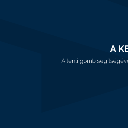
A K
A lenti gomb segítségév