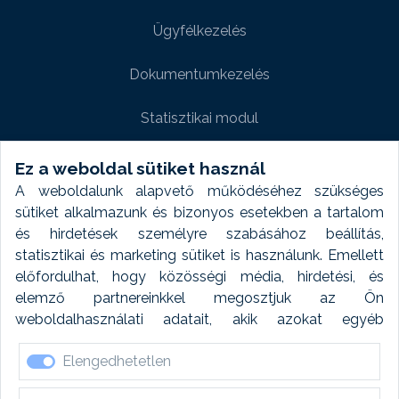
Ügyfélkezelés
Dokumentumkezelés
Statisztikai modul
Weboldal modul
Ez a weboldal sütiket használ
A weboldalunk alapvető működéséhez szükséges
Fényképtár extra modul
sütiket alkalmazunk és bizonyos esetekben a tartalom
és hirdetések személyre szabásához beállítás,
Autómosó modul
statisztikai és marketing sütiket is használunk. Emellett
előfordulhat, hogy közösségi média, hirdetési, és
Feladatütemezés
elemző partnereinkkel megosztjuk az Ön
weboldalhasználati adatait, akik azokat egyéb
Készletfinanszírozás
forrásokból gyűjtött adatokkal kombinálhatják. A sütik
Elengedhetetlen
elfogadásával kapcsolatosan naplózást végzünk és
ezen adatokat 6 hónap után automatikusan töröljük. A