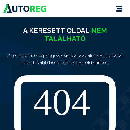
A KERESETT OLDAL
NEM
TALÁLHATÓ
A lenti gomb segítségével visszanavigálunk a főoldalra,
hogy tovább böngészhess az oldalunkon.