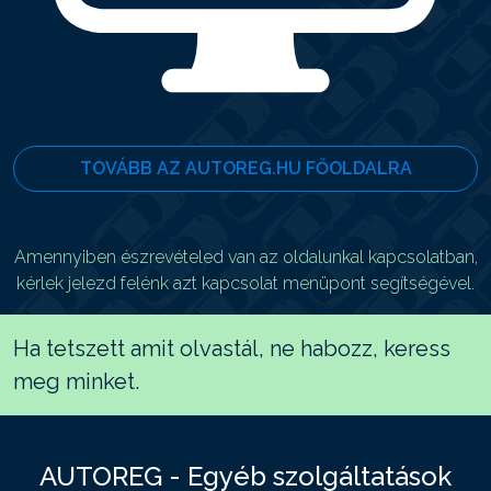
TOVÁBB AZ AUTOREG.HU FŐOLDALRA
Amennyiben észrevételed van az oldalunkal kapcsolatban,
kérlek jelezd felénk azt kapcsolat menüpont segítségével.
Ha tetszett amit olvastál, ne habozz, keress
meg minket.
AUTOREG - Egyéb szolgáltatások