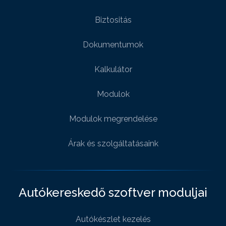
Biztositás
Dokumentumok
Kalkulátor
Modulok
Modulok megrendelése
Árak és szolgáltatásaink
Autókereskedő szoftver moduljai
Autókészlet kezelés