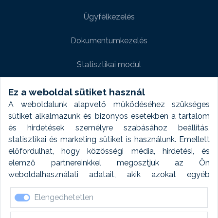
Ügyfélkezelés
Dokumentumkezelés
Statisztikai modul
Weboldal modul
Ez a weboldal sütiket használ
A weboldalunk alapvető működéséhez szükséges
Fényképtár extra modul
sütiket alkalmazunk és bizonyos esetekben a tartalom
és hirdetések személyre szabásához beállítás,
Autómosó modul
statisztikai és marketing sütiket is használunk. Emellett
előfordulhat, hogy közösségi média, hirdetési, és
Feladatütemezés
elemző partnereinkkel megosztjuk az Ön
weboldalhasználati adatait, akik azokat egyéb
Készletfinanszírozás
forrásokból gyűjtött adatokkal kombinálhatják. A sütik
Elengedhetetlen
elfogadásával kapcsolatosan naplózást végzünk és
ezen adatokat 6 hónap után automatikusan töröljük. A