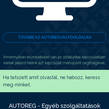
TOVÁBB AZ AUTOREG.HU FŐOLDALRA
Amennyiben észrevételed van az oldalunkal kapcsolatban,
kérlek jelezd felénk azt kapcsolat menüpont segítségével.
Ha tetszett amit olvastál, ne habozz, keress
meg minket.
AUTOREG - Egyéb szolgáltatások