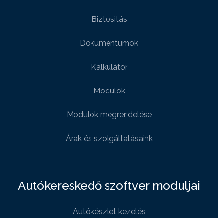
Biztositás
Dokumentumok
Kalkulátor
Modulok
Modulok megrendelése
Árak és szolgáltatásaink
Autókereskedő szoftver moduljai
Autókészlet kezelés