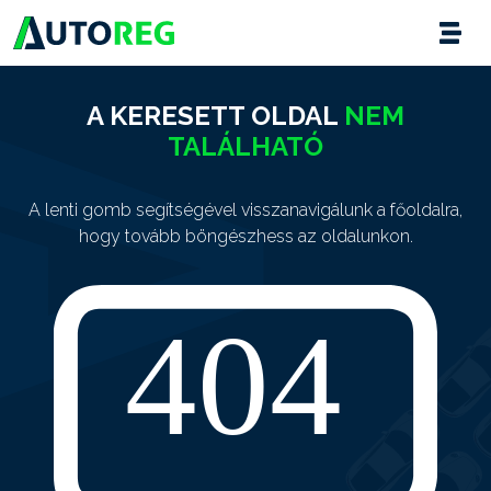
A KERESETT OLDAL
NEM
TALÁLHATÓ
A lenti gomb segítségével visszanavigálunk a főoldalra,
hogy tovább böngészhess az oldalunkon.