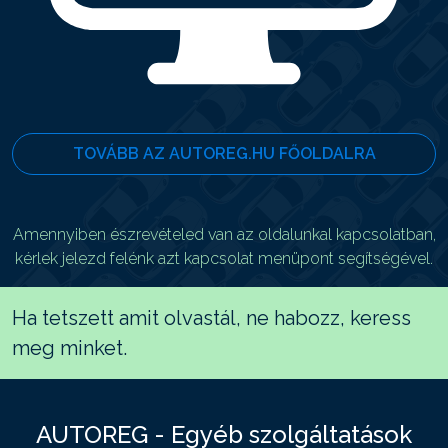
TOVÁBB AZ AUTOREG.HU FŐOLDALRA
Amennyiben észrevételed van az oldalunkal kapcsolatban,
kérlek jelezd felénk azt kapcsolat menüpont segítségével.
Ha tetszett amit olvastál, ne habozz, keress
meg minket.
AUTOREG - Egyéb szolgáltatások