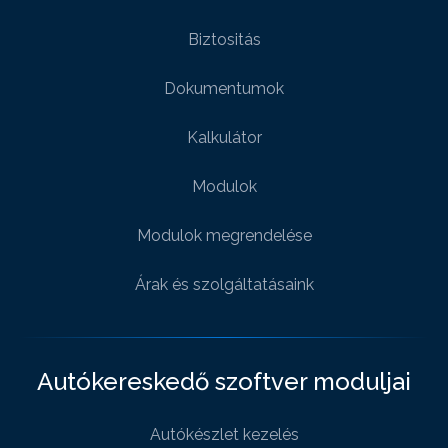
Biztositás
Dokumentumok
Kalkulátor
Modulok
Modulok megrendelése
Árak és szolgáltatásaink
Autókereskedő szoftver moduljai
Autókészlet kezelés