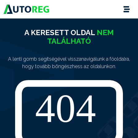
A KERESETT OLDAL
NEM
TALÁLHATÓ
A lenti gomb segítségével visszanavigálunk a főoldalra,
hogy tovább böngészhess az oldalunkon.