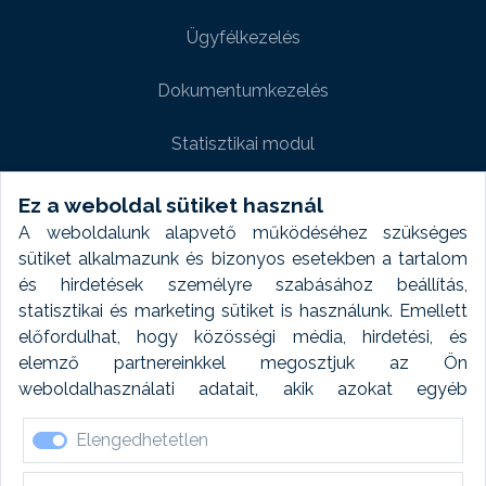
Ügyfélkezelés
Dokumentumkezelés
Statisztikai modul
Weboldal modul
Ez a weboldal sütiket használ
A weboldalunk alapvető működéséhez szükséges
Fényképtár extra modul
sütiket alkalmazunk és bizonyos esetekben a tartalom
és hirdetések személyre szabásához beállítás,
Autómosó modul
statisztikai és marketing sütiket is használunk. Emellett
előfordulhat, hogy közösségi média, hirdetési, és
Feladatütemezés
elemző partnereinkkel megosztjuk az Ön
weboldalhasználati adatait, akik azokat egyéb
Készletfinanszírozás
forrásokból gyűjtött adatokkal kombinálhatják. A sütik
Elengedhetetlen
elfogadásával kapcsolatosan naplózást végzünk és
ezen adatokat 6 hónap után automatikusan töröljük. A