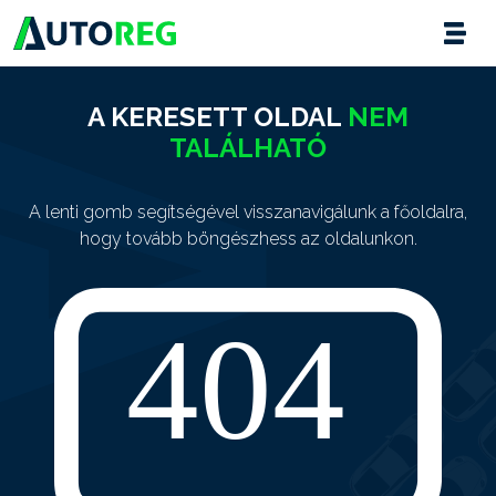
A KERESETT OLDAL
NEM
TALÁLHATÓ
A lenti gomb segítségével visszanavigálunk a főoldalra,
hogy tovább böngészhess az oldalunkon.