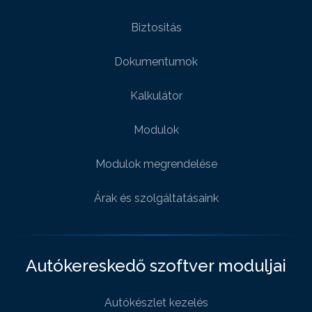
Biztositás
Dokumentumok
Kalkulátor
Modulok
Modulok megrendelése
Árak és szolgáltatásaink
Autókereskedő szoftver moduljai
Autókészlet kezelés