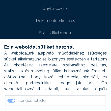
Ügyfélkezelés
Dokumentumkezelés
Statisztikai modul
Weboldal modul
Ez a weboldal sütiket használ
A weboldalunk alapvető működéséhez szükséges
Fényképtár extra modul
sütiket alkalmazunk és bizonyos esetekben a tartalom
és hirdetések személyre szabásához beállítás,
Autómosó modul
statisztikai és marketing sütiket is használunk. Emellett
előfordulhat, hogy közösségi média, hirdetési, és
Feladatütemezés
elemző partnereinkkel megosztjuk az Ön
weboldalhasználati adatait, akik azokat egyéb
Készletfinanszírozás
forrásokból gyűjtött adatokkal kombinálhatják. A sütik
Elengedhetetlen
elfogadásával kapcsolatosan naplózást végzünk és
ezen adatokat 6 hónap után automatikusan töröljük. A