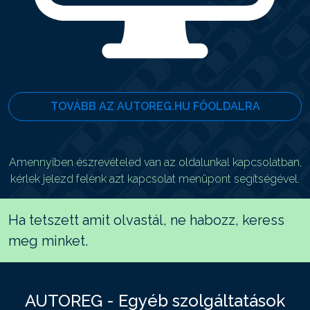
TOVÁBB AZ AUTOREG.HU FŐOLDALRA
Amennyiben észrevételed van az oldalunkal kapcsolatban,
kérlek jelezd felénk azt kapcsolat menüpont segítségével.
Ha tetszett amit olvastál, ne habozz, keress
meg minket.
AUTOREG - Egyéb szolgáltatások