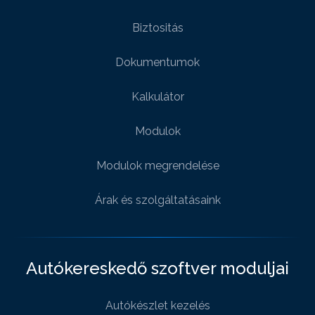
Biztositás
Dokumentumok
Kalkulátor
Modulok
Modulok megrendelése
Árak és szolgáltatásaink
Autókereskedő szoftver moduljai
Autókészlet kezelés