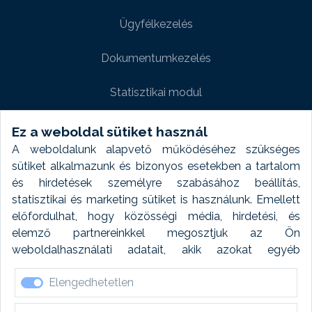
Ügyfélkezelés
Dokumentumkezelés
Statisztikai modul
Weboldal modul
Ez a weboldal sütiket használ
A weboldalunk alapvető működéséhez szükséges
Fényképtár extra modul
sütiket alkalmazunk és bizonyos esetekben a tartalom
és hirdetések személyre szabásához beállítás,
Autómosó modul
statisztikai és marketing sütiket is használunk. Emellett
előfordulhat, hogy közösségi média, hirdetési, és
Feladatütemezés
elemző partnereinkkel megosztjuk az Ön
weboldalhasználati adatait, akik azokat egyéb
Készletfinanszírozás
forrásokból gyűjtött adatokkal kombinálhatják. A sütik
Elengedhetetlen
elfogadásával kapcsolatosan naplózást végzünk és
ezen adatokat 6 hónap után automatikusan töröljük. A