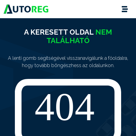
A KERESETT OLDAL
NEM
TALÁLHATÓ
A lenti gomb segítségével visszanavigálunk a főoldalra,
hogy tovább böngészhess az oldalunkon.