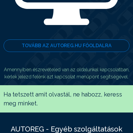
TOVÁBB AZ AUTOREG.HU FŐOLDALRA
Amennyiben észrevételed van az oldalunkal kapcsolatban,
kérlek jelezd felénk azt kapcsolat menüpont segítségével.
Ha tetszett amit olvastál, ne habozz, keress
meg minket.
AUTOREG - Egyéb szolgáltatások