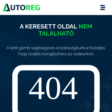
A KERESETT OLDAL
NEM
TALÁLHATÓ
A lenti gomb segítségével visszanavigálunk a főoldalra,
hogy tovább böngészhess az oldalunkon.