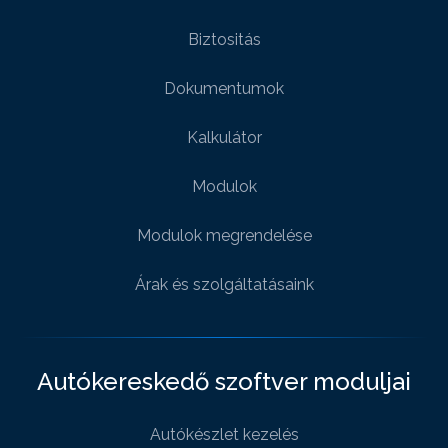
Biztositás
Dokumentumok
Kalkulátor
Modulok
Modulok megrendelése
Árak és szolgáltatásaink
Autókereskedő szoftver moduljai
Autókészlet kezelés