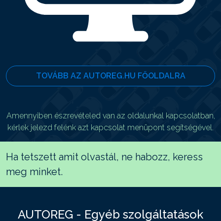
TOVÁBB AZ AUTOREG.HU FŐOLDALRA
Amennyiben észrevételed van az oldalunkal kapcsolatban,
kérlek jelezd felénk azt kapcsolat menüpont segítségével.
Ha tetszett amit olvastál, ne habozz, keress
meg minket.
AUTOREG - Egyéb szolgáltatások