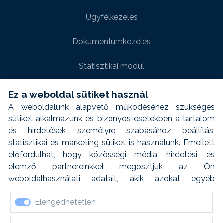
Ügyfélkezelés
Dokumentumkezelés
Statisztikai modul
Weboldal modul
Ez a weboldal sütiket használ
A weboldalunk alapvető működéséhez szükséges
Fényképtár extra modul
sütiket alkalmazunk és bizonyos esetekben a tartalom
és hirdetések személyre szabásához beállítás,
Autómosó modul
statisztikai és marketing sütiket is használunk. Emellett
előfordulhat, hogy közösségi média, hirdetési, és
Feladatütemezés
elemző partnereinkkel megosztjuk az Ön
weboldalhasználati adatait, akik azokat egyéb
Készletfinanszírozás
forrásokból gyűjtött adatokkal kombinálhatják. A sütik
Elengedhetetlen
elfogadásával kapcsolatosan naplózást végzünk és
ezen adatokat 6 hónap után automatikusan töröljük. A