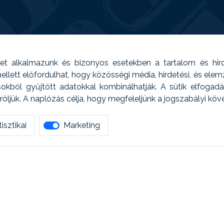
t alkalmazunk és bizonyos esetekben a tartalom és hir
 Emellett előfordulhat, hogy közösségi média, hirdetési, és el
sokból gyűjtött adatokkal kombinálhatják. A sütik elfogad
ljük. A naplózás célja, hogy megfeleljünk a jogszabályi kö
isztikai
Marketing
tetszett amit olvastál, ne habozz, keress meg min
AUTOREG - Egyéb szolgáltatások