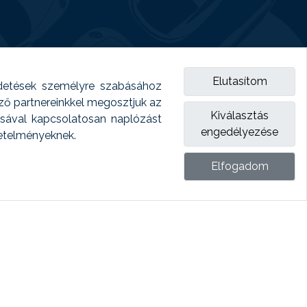
Elutasítom
detések személyre szabásához
emző partnereinkkel megosztjuk az
Kiválasztás
ásával kapcsolatosan naplózást
engedélyezése
vetelményeknek.
Elfogadom
ket.