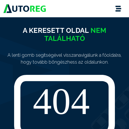
A KERESETT OLDAL
NEM
TALÁLHATÓ
A lenti gomb segítségével visszanavigálunk a főoldalra,
hogy tovább böngészhess az oldalunkon.