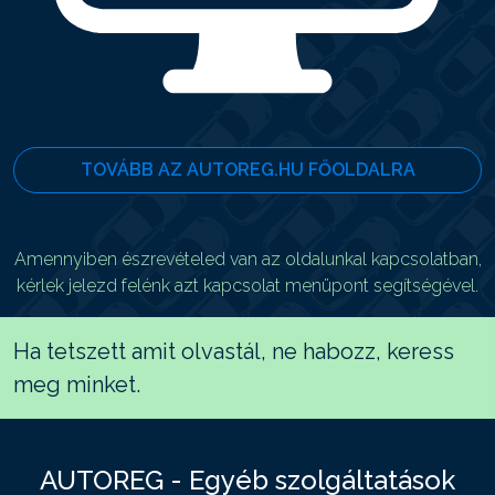
TOVÁBB AZ AUTOREG.HU FŐOLDALRA
Amennyiben észrevételed van az oldalunkal kapcsolatban,
kérlek jelezd felénk azt kapcsolat menüpont segítségével.
Ha tetszett amit olvastál, ne habozz, keress
meg minket.
AUTOREG - Egyéb szolgáltatások