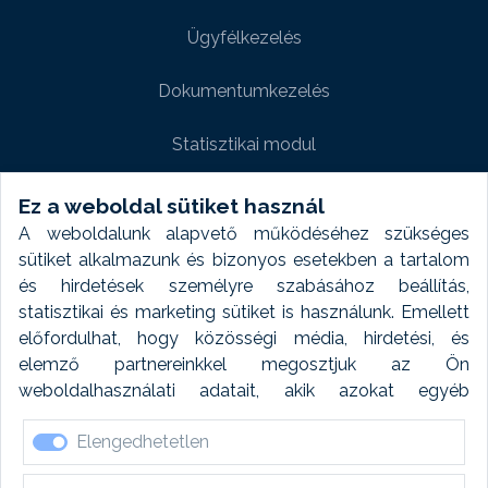
Ügyfélkezelés
Dokumentumkezelés
Statisztikai modul
Weboldal modul
Ez a weboldal sütiket használ
A weboldalunk alapvető működéséhez szükséges
Fényképtár extra modul
sütiket alkalmazunk és bizonyos esetekben a tartalom
és hirdetések személyre szabásához beállítás,
Autómosó modul
statisztikai és marketing sütiket is használunk. Emellett
előfordulhat, hogy közösségi média, hirdetési, és
Feladatütemezés
elemző partnereinkkel megosztjuk az Ön
weboldalhasználati adatait, akik azokat egyéb
Készletfinanszírozás
forrásokból gyűjtött adatokkal kombinálhatják. A sütik
Elengedhetetlen
elfogadásával kapcsolatosan naplózást végzünk és
ezen adatokat 6 hónap után automatikusan töröljük. A