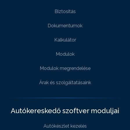
Biztositás
Dokumentumok
Kalkulátor
Modulok
Modulok megrendelése
Árak és szolgáltatásaink
Autókereskedő szoftver moduljai
Autókészlet kezelés