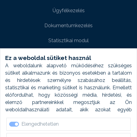
Ügyfélkezelés
Dokumentumkezelés
Statisztikai modul
Weboldal modul
Ez a weboldal sütiket használ
A weboldalunk alapvető működéséhez szükséges
Fényképtár extra modul
sütiket alkalmazunk és bizonyos esetekben a tartalom
és hirdetések személyre szabásához beállítás,
Autómosó modul
statisztikai és marketing sütiket is használunk. Emellett
előfordulhat, hogy közösségi média, hirdetési, és
Feladatütemezés
elemző partnereinkkel megosztjuk az Ön
weboldalhasználati adatait, akik azokat egyéb
Készletfinanszírozás
forrásokból gyűjtött adatokkal kombinálhatják. A sütik
Elengedhetetlen
elfogadásával kapcsolatosan naplózást végzünk és
ezen adatokat 6 hónap után automatikusan töröljük. A