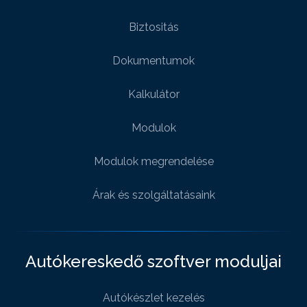
Biztositás
Dokumentumok
Kalkulátor
Modulok
Modulok megrendelése
Árak és szolgáltatásaink
Autókereskedő szoftver moduljai
Autókészlet kezelés