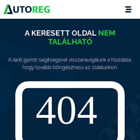
A KERESETT OLDAL
NEM
TALÁLHATÓ
A lenti gomb segítségével visszanavigálunk a főoldalra,
hogy tovább böngészhess az oldalunkon.