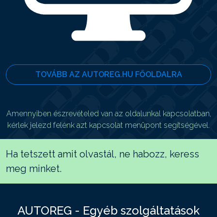
TOVÁBB AZ AUTOREG.HU FŐOLDALRA
Amennyiben észrevételed van az oldalunkal kapcsolatban,
kérlek jelezd felénk azt kapcsolat menüpont segítségével.
Ha tetszett amit olvastál, ne habozz, keress
meg minket.
AUTOREG - Egyéb szolgáltatások