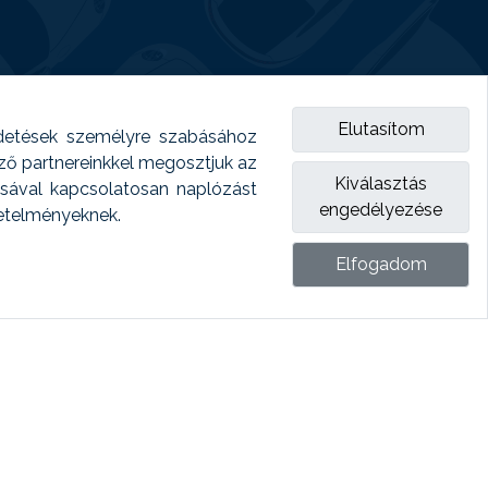
Elutasítom
detések személyre szabásához
emző partnereinkkel megosztjuk az
Kiválasztás
ásával kapcsolatosan naplózást
engedélyezése
vetelményeknek.
Elfogadom
ket.