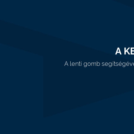
A K
A lenti gomb segítségév