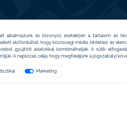
t alkalmazunk és bizonyos esetekben a tartalom és hir
 Emellett előfordulhat, hogy közösségi média, hirdetési, és el
sokból gyűjtött adatokkal kombinálhatják. A sütik elfogad
ljük. A naplózás célja, hogy megfeleljünk a jogszabályi kö
isztikai
Marketing
tetszett amit olvastál, ne habozz, keress meg min
AUTOREG - Egyéb szolgáltatások