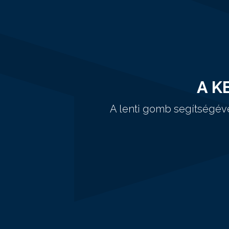
A K
A lenti gomb segítségév