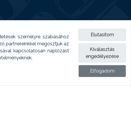
Elutasítom
detések személyre szabásához
emző partnereinkkel megosztjuk az
Kiválasztás
ásával kapcsolatosan naplózást
engedélyezése
vetelményeknek.
Elfogadom
ket.