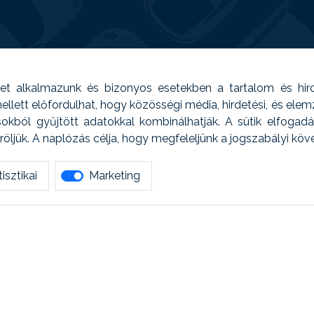
t alkalmazunk és bizonyos esetekben a tartalom és hir
 Emellett előfordulhat, hogy közösségi média, hirdetési, és el
sokból gyűjtött adatokkal kombinálhatják. A sütik elfogad
ljük. A naplózás célja, hogy megfeleljünk a jogszabályi kö
isztikai
Marketing
tetszett amit olvastál, ne habozz, keress meg min
AUTOREG - Egyéb szolgáltatások