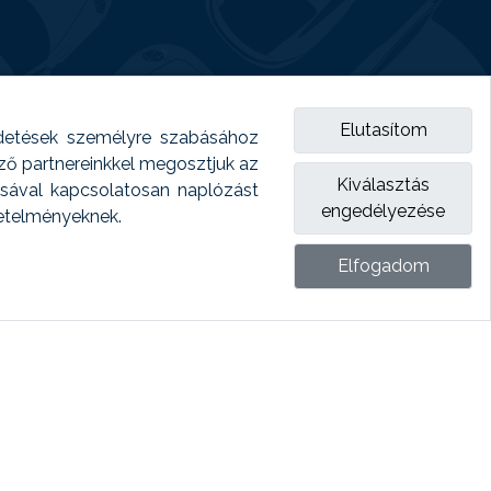
Elutasítom
detések személyre szabásához
emző partnereinkkel megosztjuk az
Kiválasztás
ásával kapcsolatosan naplózást
engedélyezése
vetelményeknek.
Elfogadom
ket.