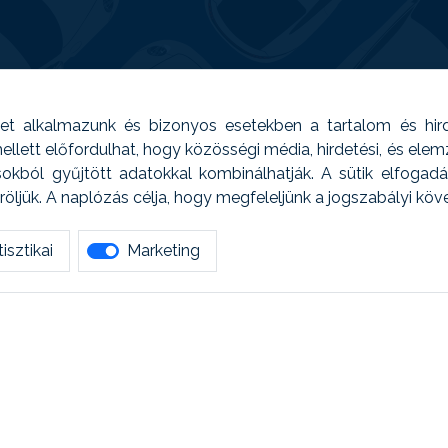
t alkalmazunk és bizonyos esetekben a tartalom és hir
 Emellett előfordulhat, hogy közösségi média, hirdetési, és el
sokból gyűjtött adatokkal kombinálhatják. A sütik elfogad
ljük. A naplózás célja, hogy megfeleljünk a jogszabályi kö
isztikai
Marketing
tetszett amit olvastál, ne habozz, keress meg min
AUTOREG - Egyéb szolgáltatások