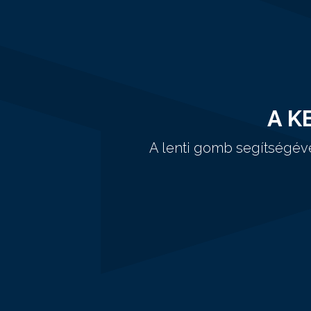
A K
A lenti gomb segítségév