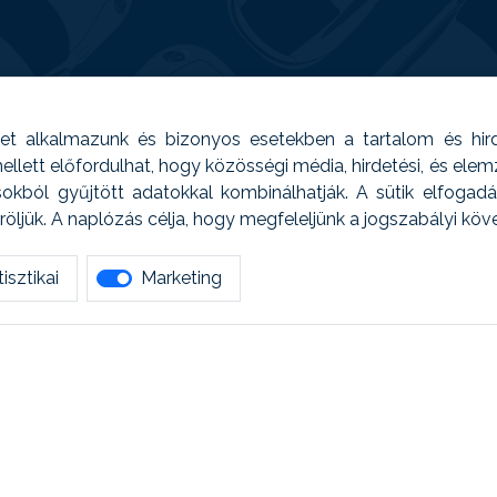
t alkalmazunk és bizonyos esetekben a tartalom és hir
 Emellett előfordulhat, hogy közösségi média, hirdetési, és el
sokból gyűjtött adatokkal kombinálhatják. A sütik elfogad
ljük. A naplózás célja, hogy megfeleljünk a jogszabályi kö
isztikai
Marketing
tetszett amit olvastál, ne habozz, keress meg min
AUTOREG - Egyéb szolgáltatások