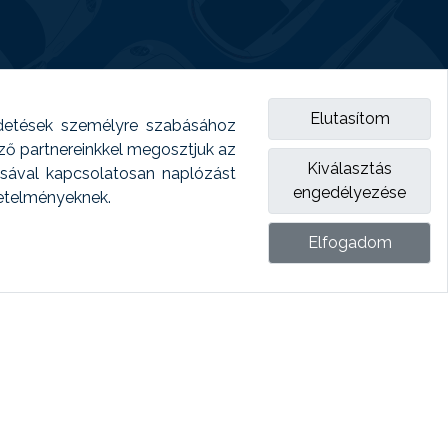
Elutasítom
detések személyre szabásához
emző partnereinkkel megosztjuk az
Kiválasztás
ásával kapcsolatosan naplózást
engedélyezése
vetelményeknek.
Elfogadom
ket.