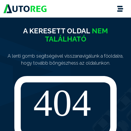
A KERESETT OLDAL
NEM
TALÁLHATÓ
A lenti gomb segítségével visszanavigálunk a főoldalra,
hogy tovább böngészhess az oldalunkon.