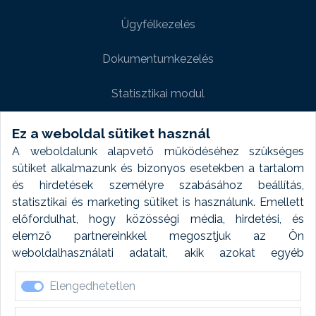
Ügyfélkezelés
Dokumentumkezelés
Statisztikai modul
Weboldal modul
Ez a weboldal sütiket használ
A weboldalunk alapvető működéséhez szükséges
Fényképtár extra modul
sütiket alkalmazunk és bizonyos esetekben a tartalom
és hirdetések személyre szabásához beállítás,
Autómosó modul
statisztikai és marketing sütiket is használunk. Emellett
előfordulhat, hogy közösségi média, hirdetési, és
Feladatütemezés
elemző partnereinkkel megosztjuk az Ön
weboldalhasználati adatait, akik azokat egyéb
Készletfinanszírozás
forrásokból gyűjtött adatokkal kombinálhatják. A sütik
Elengedhetetlen
elfogadásával kapcsolatosan naplózást végzünk és
ezen adatokat 6 hónap után automatikusan töröljük. A