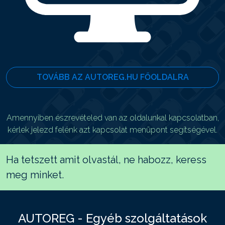
TOVÁBB AZ AUTOREG.HU FŐOLDALRA
Amennyiben észrevételed van az oldalunkal kapcsolatban,
kérlek jelezd felénk azt kapcsolat menüpont segítségével.
Ha tetszett amit olvastál, ne habozz, keress
meg minket.
AUTOREG - Egyéb szolgáltatások