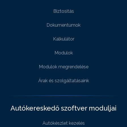
Biztositás
Dokumentumok
Kalkulátor
Modulok
Modulok megrendelése
Árak és szolgáltatásaink
Autókereskedő szoftver moduljai
Autókészlet kezelés