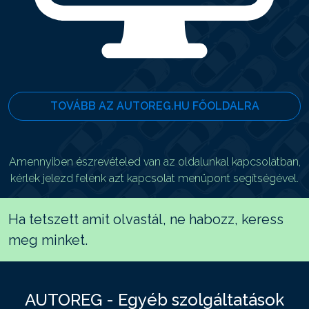
TOVÁBB AZ AUTOREG.HU FŐOLDALRA
Amennyiben észrevételed van az oldalunkal kapcsolatban,
kérlek jelezd felénk azt kapcsolat menüpont segítségével.
Ha tetszett amit olvastál, ne habozz, keress
meg minket.
AUTOREG - Egyéb szolgáltatások