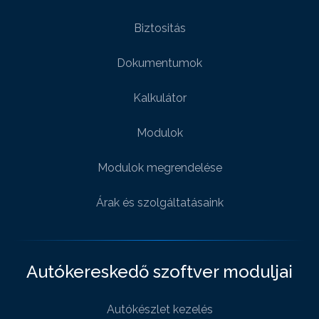
Biztositás
Dokumentumok
Kalkulátor
Modulok
Modulok megrendelése
Árak és szolgáltatásaink
Autókereskedő szoftver moduljai
Autókészlet kezelés