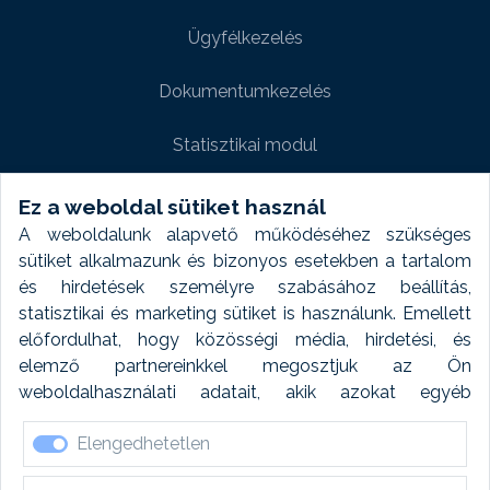
Ügyfélkezelés
Dokumentumkezelés
Statisztikai modul
Weboldal modul
Ez a weboldal sütiket használ
A weboldalunk alapvető működéséhez szükséges
Fényképtár extra modul
sütiket alkalmazunk és bizonyos esetekben a tartalom
és hirdetések személyre szabásához beállítás,
Autómosó modul
statisztikai és marketing sütiket is használunk. Emellett
előfordulhat, hogy közösségi média, hirdetési, és
Feladatütemezés
elemző partnereinkkel megosztjuk az Ön
weboldalhasználati adatait, akik azokat egyéb
Készletfinanszírozás
forrásokból gyűjtött adatokkal kombinálhatják. A sütik
Elengedhetetlen
elfogadásával kapcsolatosan naplózást végzünk és
ezen adatokat 6 hónap után automatikusan töröljük. A