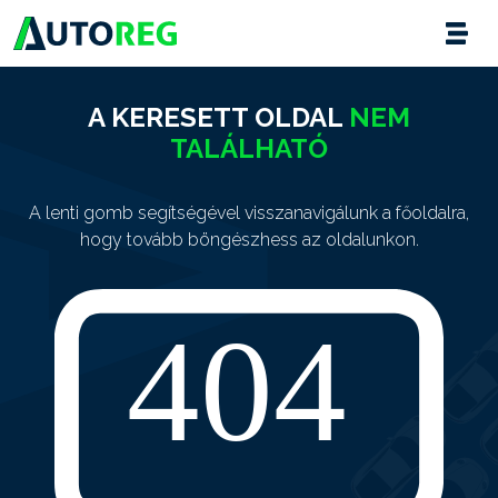
A KERESETT OLDAL
NEM
TALÁLHATÓ
A lenti gomb segítségével visszanavigálunk a főoldalra,
hogy tovább böngészhess az oldalunkon.