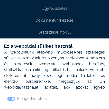
Ügyfélkezelés
Dokumentumkezelés
Statisztikai modul
Weboldal modul
Ez a weboldal sütiket használ
A weboldalunk alapvető működéséhez szükséges
Fényképtár extra modul
sütiket alkalmazunk és bizonyos esetekben a tartalom
és hirdetések személyre szabásához beállítás,
Autómosó modul
statisztikai és marketing sütiket is használunk. Emellett
előfordulhat, hogy közösségi média, hirdetési, és
Feladatütemezés
elemző partnereinkkel megosztjuk az Ön
weboldalhasználati adatait, akik azokat egyéb
Készletfinanszírozás
forrásokból gyűjtött adatokkal kombinálhatják. A sütik
Elengedhetetlen
elfogadásával kapcsolatosan naplózást végzünk és
ezen adatokat 6 hónap után automatikusan töröljük. A