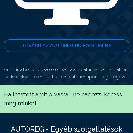
TOVÁBB AZ AUTOREG.HU FŐOLDALRA
Amennyiben észrevételed van az oldalunkal kapcsolatban,
kérlek jelezd felénk azt kapcsolat menüpont segítségével.
Ha tetszett amit olvastál, ne habozz, keress
meg minket.
AUTOREG - Egyéb szolgáltatások