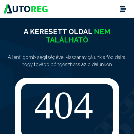
A KERESETT OLDAL
NEM
TALÁLHATÓ
A lenti gomb segítségével visszanavigálunk a főoldalra,
hogy tovább böngészhess az oldalunkon.