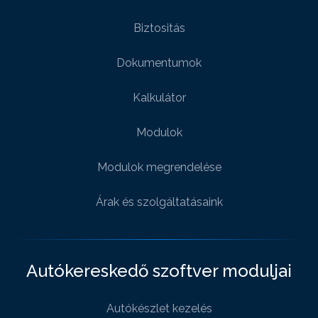
Biztositás
Dokumentumok
Kalkulátor
Modulok
Modulok megrendelése
Árak és szolgáltatásaink
Autókereskedő szoftver moduljai
Autókészlet kezelés