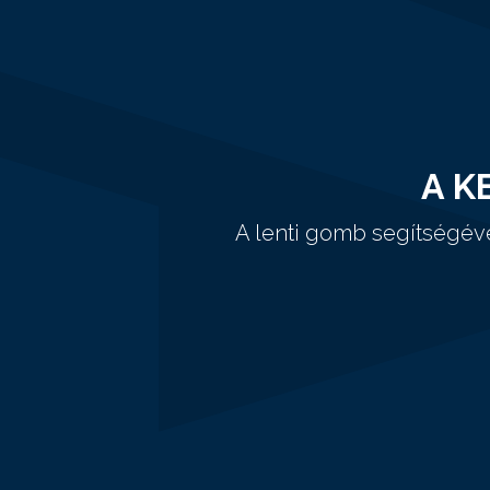
A K
A lenti gomb segítségév