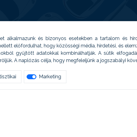
t alkalmazunk és bizonyos esetekben a tartalom és hir
 Emellett előfordulhat, hogy közösségi média, hirdetési, és el
sokból gyűjtött adatokkal kombinálhatják. A sütik elfogad
ljük. A naplózás célja, hogy megfeleljünk a jogszabályi kö
isztikai
Marketing
tetszett amit olvastál, ne habozz, keress meg min
AUTOREG - Egyéb szolgáltatások