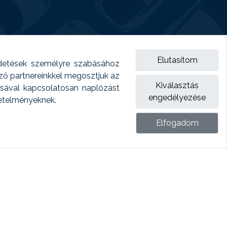
Elutasítom
detések személyre szabásához
emző partnereinkkel megosztjuk az
Kiválasztás
ásával kapcsolatosan naplózást
engedélyezése
vetelményeknek.
Elfogadom
ket.