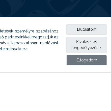
Elutasítom
detések személyre szabásához
emző partnereinkkel megosztjuk az
Kiválasztás
ásával kapcsolatosan naplózást
engedélyezése
vetelményeknek.
Elfogadom
ket.