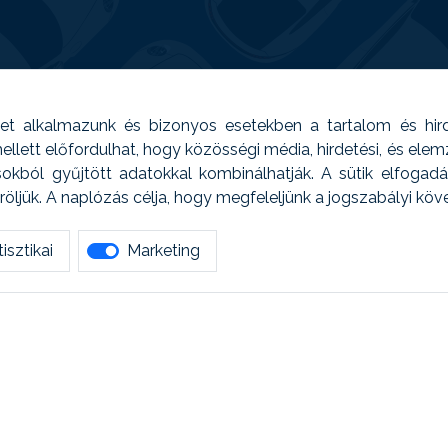
t alkalmazunk és bizonyos esetekben a tartalom és hir
 Emellett előfordulhat, hogy közösségi média, hirdetési, és el
sokból gyűjtött adatokkal kombinálhatják. A sütik elfogad
ljük. A naplózás célja, hogy megfeleljünk a jogszabályi kö
isztikai
Marketing
tetszett amit olvastál, ne habozz, keress meg min
AUTOREG - Egyéb szolgáltatások