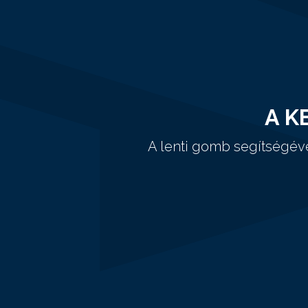
A K
A lenti gomb segítségév