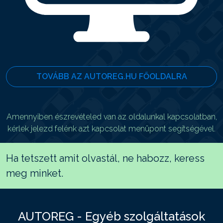
TOVÁBB AZ AUTOREG.HU FŐOLDALRA
Amennyiben észrevételed van az oldalunkal kapcsolatban,
kérlek jelezd felénk azt kapcsolat menüpont segítségével.
Ha tetszett amit olvastál, ne habozz, keress
meg minket.
AUTOREG - Egyéb szolgáltatások