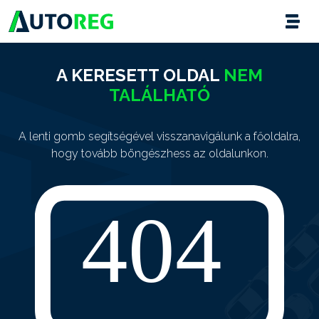
A KERESETT OLDAL
NEM
TALÁLHATÓ
A lenti gomb segítségével visszanavigálunk a főoldalra,
hogy tovább böngészhess az oldalunkon.