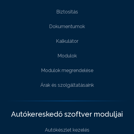
Biztositás
Dokumentumok
Kalkulátor
Modulok
Modulok megrendelése
Árak és szolgáltatásaink
Autókereskedő szoftver moduljai
Autókészlet kezelés