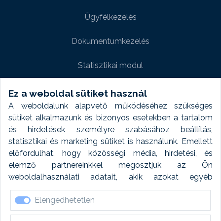
Ügyfélkezelés
Dokumentumkezelés
Statisztikai modul
Weboldal modul
Ez a weboldal sütiket használ
A weboldalunk alapvető működéséhez szükséges
Fényképtár extra modul
sütiket alkalmazunk és bizonyos esetekben a tartalom
és hirdetések személyre szabásához beállítás,
Autómosó modul
statisztikai és marketing sütiket is használunk. Emellett
előfordulhat, hogy közösségi média, hirdetési, és
Feladatütemezés
elemző partnereinkkel megosztjuk az Ön
weboldalhasználati adatait, akik azokat egyéb
Készletfinanszírozás
forrásokból gyűjtött adatokkal kombinálhatják. A sütik
Elengedhetetlen
elfogadásával kapcsolatosan naplózást végzünk és
ezen adatokat 6 hónap után automatikusan töröljük. A