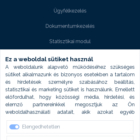
Ügyfélkezelés
Dokumentumkezelés
Statisztikai modul
Weboldal modul
Ez a weboldal sütiket használ
A weboldalunk alapvető működéséhez szükséges
Fényképtár extra modul
sütiket alkalmazunk és bizonyos esetekben a tartalom
és hirdetések személyre szabásához beállítás,
Autómosó modul
statisztikai és marketing sütiket is használunk. Emellett
előfordulhat, hogy közösségi média, hirdetési, és
Feladatütemezés
elemző partnereinkkel megosztjuk az Ön
weboldalhasználati adatait, akik azokat egyéb
Készletfinanszírozás
forrásokból gyűjtött adatokkal kombinálhatják. A sütik
Elengedhetetlen
elfogadásával kapcsolatosan naplózást végzünk és
ezen adatokat 6 hónap után automatikusan töröljük. A