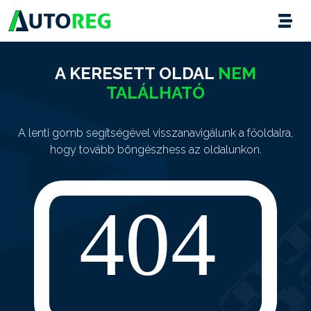
A KERESETT OLDAL
NEM
TALÁLHATÓ
A lenti gomb segítségével visszanavigálunk a főoldalra,
hogy tovább böngészhess az oldalunkon.