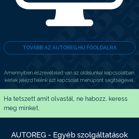
TOVÁBB AZ AUTOREG.HU FŐOLDALRA
Amennyiben észrevételed van az oldalunkal kapcsolatban,
kérlek jelezd felénk azt kapcsolat menüpont segítségével.
Ha tetszett amit olvastál, ne habozz, keress
meg minket.
AUTOREG - Egyéb szolgáltatások