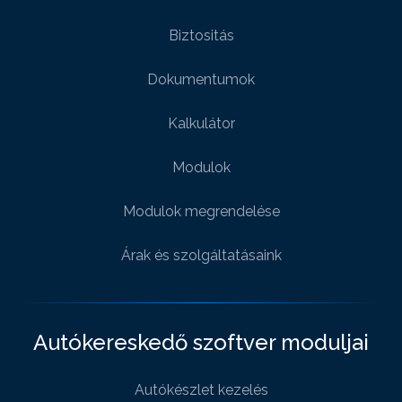
Biztositás
Dokumentumok
Kalkulátor
Modulok
Modulok megrendelése
Árak és szolgáltatásaink
Autókereskedő szoftver moduljai
Autókészlet kezelés