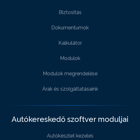
Biztositás
Dokumentumok
Kalkulátor
Modulok
Modulok megrendelése
Árak és szolgáltatásaink
Autókereskedő szoftver moduljai
Autókészlet kezelés