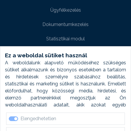
Ügyfélkezelés
Dokumentumkezelés
Statisztikai modul
Weboldal modul
Ez a weboldal sütiket használ
A weboldalunk alapvető működéséhez szükséges
Fényképtár extra modul
sütiket alkalmazunk és bizonyos esetekben a tartalom
és hirdetések személyre szabásához beállítás,
Autómosó modul
statisztikai és marketing sütiket is használunk. Emellett
előfordulhat, hogy közösségi média, hirdetési, és
Feladatütemezés
elemző partnereinkkel megosztjuk az Ön
weboldalhasználati adatait, akik azokat egyéb
Készletfinanszírozás
forrásokból gyűjtött adatokkal kombinálhatják. A sütik
Elengedhetetlen
elfogadásával kapcsolatosan naplózást végzünk és
ezen adatokat 6 hónap után automatikusan töröljük. A