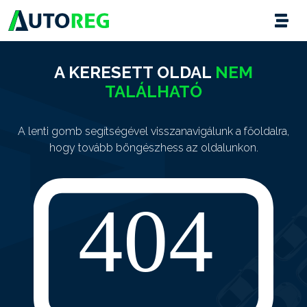
A KERESETT OLDAL
NEM
TALÁLHATÓ
A lenti gomb segítségével visszanavigálunk a főoldalra,
hogy tovább böngészhess az oldalunkon.