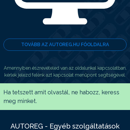
TOVÁBB AZ AUTOREG.HU FŐOLDALRA
Amennyiben észrevételed van az oldalunkal kapcsolatban,
kérlek jelezd felénk azt kapcsolat menüpont segítségével.
Ha tetszett amit olvastál, ne habozz, keress
meg minket.
AUTOREG - Egyéb szolgáltatások