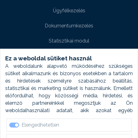
Ügyfélkezelés
Dokumentumkezelés
Statisztikai modul
Weboldal modul
Ez a weboldal sütiket használ
A weboldalunk alapvető működéséhez szükséges
Fényképtár extra modul
sütiket alkalmazunk és bizonyos esetekben a tartalom
és hirdetések személyre szabásához beállítás,
Autómosó modul
statisztikai és marketing sütiket is használunk. Emellett
előfordulhat, hogy közösségi média, hirdetési, és
Feladatütemezés
elemző partnereinkkel megosztjuk az Ön
weboldalhasználati adatait, akik azokat egyéb
Készletfinanszírozás
forrásokból gyűjtött adatokkal kombinálhatják. A sütik
Elengedhetetlen
elfogadásával kapcsolatosan naplózást végzünk és
ezen adatokat 6 hónap után automatikusan töröljük. A