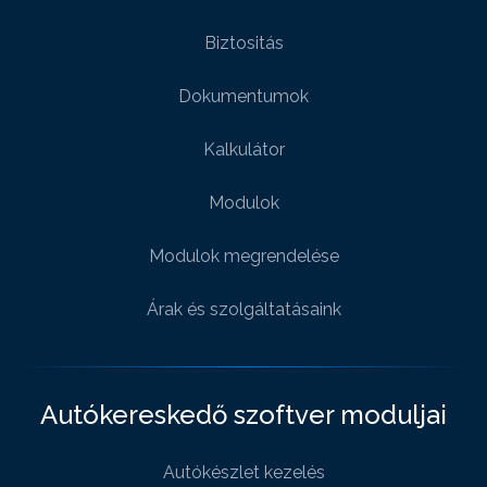
Biztositás
Dokumentumok
Kalkulátor
Modulok
Modulok megrendelése
Árak és szolgáltatásaink
Autókereskedő szoftver moduljai
Autókészlet kezelés