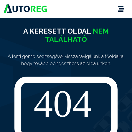
A KERESETT OLDAL
NEM
TALÁLHATÓ
A lenti gomb segítségével visszanavigálunk a főoldalra,
hogy tovább böngészhess az oldalunkon.