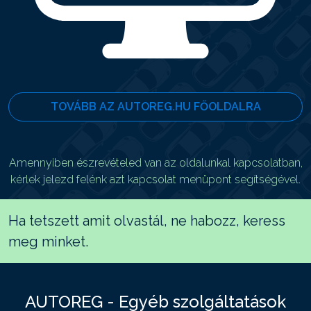
TOVÁBB AZ AUTOREG.HU FŐOLDALRA
Amennyiben észrevételed van az oldalunkal kapcsolatban,
kérlek jelezd felénk azt kapcsolat menüpont segítségével.
Ha tetszett amit olvastál, ne habozz, keress
meg minket.
AUTOREG - Egyéb szolgáltatások