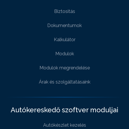
Biztositás
Dokumentumok
Kalkulátor
Modulok
Modulok megrendelése
Árak és szolgáltatásaink
Autókereskedő szoftver moduljai
Autókészlet kezelés