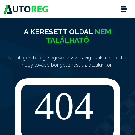
A KERESETT OLDAL
NEM
TALÁLHATÓ
A lenti gomb segítségével visszanavigálunk a főoldalra,
hogy tovább böngészhess az oldalunkon.