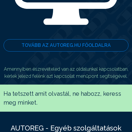
TOVÁBB AZ AUTOREG.HU FŐOLDALRA
Amennyiben észrevételed van az oldalunkal kapcsolatban,
kérlek jelezd felénk azt kapcsolat menüpont segítségével.
Ha tetszett amit olvastál, ne habozz, keress
meg minket.
AUTOREG - Egyéb szolgáltatások