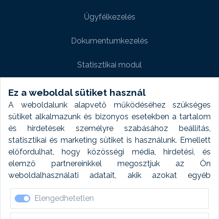
Ügyfélkezelés
Dokumentumkezelés
Statisztikai modul
Weboldal modul
Ez a weboldal sütiket használ
A weboldalunk alapvető működéséhez szükséges
Fényképtár extra modul
sütiket alkalmazunk és bizonyos esetekben a tartalom
és hirdetések személyre szabásához beállítás,
Autómosó modul
statisztikai és marketing sütiket is használunk. Emellett
előfordulhat, hogy közösségi média, hirdetési, és
Feladatütemezés
elemző partnereinkkel megosztjuk az Ön
weboldalhasználati adatait, akik azokat egyéb
Készletfinanszírozás
forrásokból gyűjtött adatokkal kombinálhatják. A sütik
Elengedhetetlen
elfogadásával kapcsolatosan naplózást végzünk és
ezen adatokat 6 hónap után automatikusan töröljük. A