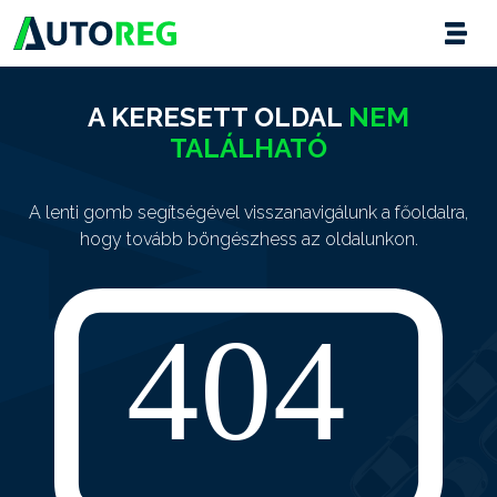
A KERESETT OLDAL
NEM
TALÁLHATÓ
A lenti gomb segítségével visszanavigálunk a főoldalra,
hogy tovább böngészhess az oldalunkon.