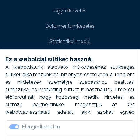
Ügyfélkezelés
Dokumentumkezelés
Statisztikai modul
Weboldal modul
Ez a weboldal sütiket használ
A weboldalunk alapvető működéséhez szükséges
Fényképtár extra modul
sütiket alkalmazunk és bizonyos esetekben a tartalom
és hirdetések személyre szabásához beállítás,
Autómosó modul
statisztikai és marketing sütiket is használunk. Emellett
előfordulhat, hogy közösségi média, hirdetési, és
Feladatütemezés
elemző partnereinkkel megosztjuk az Ön
weboldalhasználati adatait, akik azokat egyéb
Készletfinanszírozás
forrásokból gyűjtött adatokkal kombinálhatják. A sütik
Elengedhetetlen
elfogadásával kapcsolatosan naplózást végzünk és
ezen adatokat 6 hónap után automatikusan töröljük. A