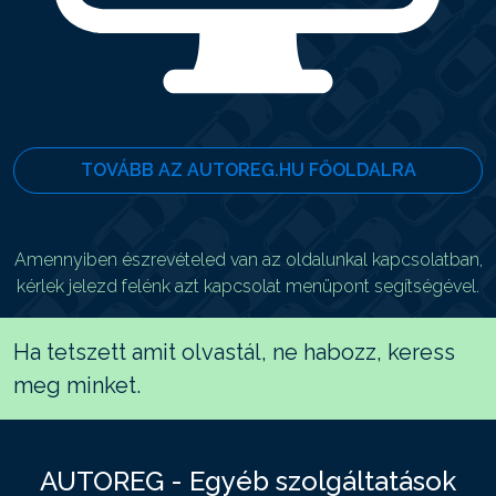
TOVÁBB AZ AUTOREG.HU FŐOLDALRA
Amennyiben észrevételed van az oldalunkal kapcsolatban,
kérlek jelezd felénk azt kapcsolat menüpont segítségével.
Ha tetszett amit olvastál, ne habozz, keress
meg minket.
AUTOREG - Egyéb szolgáltatások