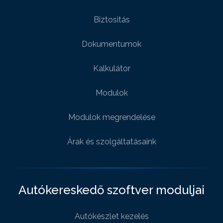
Biztositás
Dokumentumok
Kalkulátor
Modulok
Modulok megrendelése
Árak és szolgáltatásaink
Autókereskedő szoftver moduljai
Autókészlet kezelés