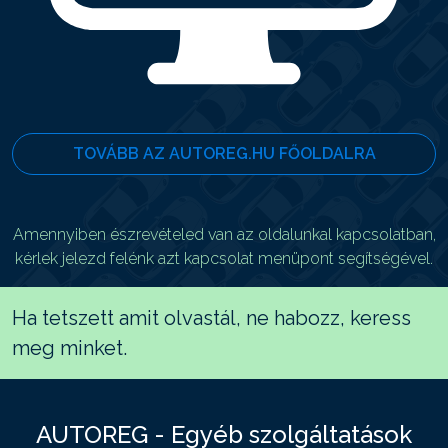
TOVÁBB AZ AUTOREG.HU FŐOLDALRA
Amennyiben észrevételed van az oldalunkal kapcsolatban,
kérlek jelezd felénk azt kapcsolat menüpont segítségével.
Ha tetszett amit olvastál, ne habozz, keress
meg minket.
AUTOREG - Egyéb szolgáltatások