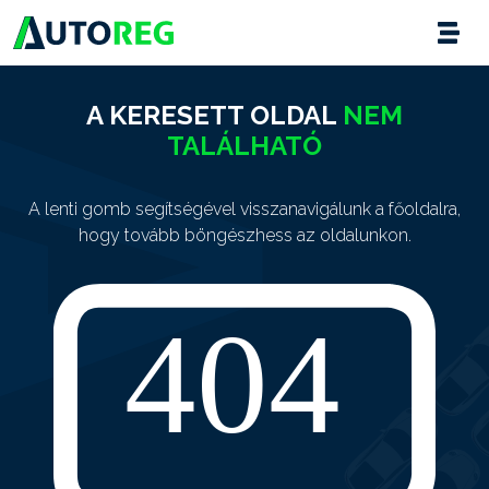
A KERESETT OLDAL
NEM
TALÁLHATÓ
A lenti gomb segítségével visszanavigálunk a főoldalra,
hogy tovább böngészhess az oldalunkon.