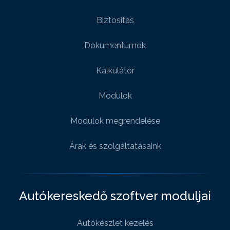
Biztositás
Dokumentumok
Kalkulátor
Modulok
Modulok megrendelése
Árak és szolgáltatásaink
Autókereskedő szoftver moduljai
Autókészlet kezelés