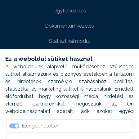
Ügyfélkezelés
Dokumentumkezelés
Statisztikai modul
Weboldal modul
Ez a weboldal sütiket használ
A weboldalunk alapvető működéséhez szükséges
Fényképtár extra modul
sütiket alkalmazunk és bizonyos esetekben a tartalom
és hirdetések személyre szabásához beállítás,
Autómosó modul
statisztikai és marketing sütiket is használunk. Emellett
előfordulhat, hogy közösségi média, hirdetési, és
Feladatütemezés
elemző partnereinkkel megosztjuk az Ön
weboldalhasználati adatait, akik azokat egyéb
Készletfinanszírozás
forrásokból gyűjtött adatokkal kombinálhatják. A sütik
Elengedhetetlen
elfogadásával kapcsolatosan naplózást végzünk és
ezen adatokat 6 hónap után automatikusan töröljük. A