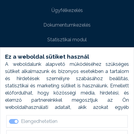
Ügyfélkezelés
Dokumentumkezelés
Statisztikai modul
Weboldal modul
Ez a weboldal sütiket használ
A weboldalunk alapvető működéséhez szükséges
Fényképtár extra modul
sütiket alkalmazunk és bizonyos esetekben a tartalom
és hirdetések személyre szabásához beállítás,
Autómosó modul
statisztikai és marketing sütiket is használunk. Emellett
előfordulhat, hogy közösségi média, hirdetési, és
Feladatütemezés
elemző partnereinkkel megosztjuk az Ön
weboldalhasználati adatait, akik azokat egyéb
Készletfinanszírozás
forrásokból gyűjtött adatokkal kombinálhatják. A sütik
Elengedhetetlen
elfogadásával kapcsolatosan naplózást végzünk és
ezen adatokat 6 hónap után automatikusan töröljük. A