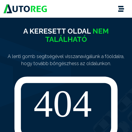
A KERESETT OLDAL
NEM
TALÁLHATÓ
A lenti gomb segítségével visszanavigálunk a főoldalra,
hogy tovább böngészhess az oldalunkon.