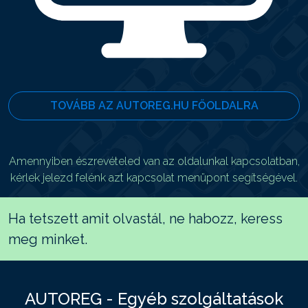
TOVÁBB AZ AUTOREG.HU FŐOLDALRA
Amennyiben észrevételed van az oldalunkal kapcsolatban,
kérlek jelezd felénk azt kapcsolat menüpont segítségével.
Ha tetszett amit olvastál, ne habozz, keress
meg minket.
AUTOREG - Egyéb szolgáltatások