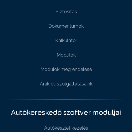
Biztositás
Dokumentumok
Kalkulátor
Modulok
Modulok megrendelése
Árak és szolgáltatásaink
Autókereskedő szoftver moduljai
Autókészlet kezelés