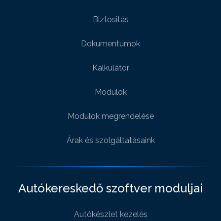
Biztositás
Dokumentumok
Kalkulátor
Modulok
Modulok megrendelése
Árak és szolgáltatásaink
Autókereskedő szoftver moduljai
Autókészlet kezelés