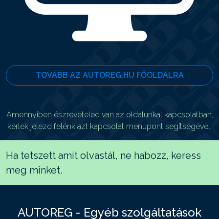
TOVÁBB AZ AUTOREG.HU FŐOLDALRA
Amennyiben észrevételed van az oldalunkal kapcsolatban,
kérlek jelezd felénk azt kapcsolat menüpont segítségével.
Ha tetszett amit olvastál, ne habozz, keress
meg minket.
AUTOREG - Egyéb szolgáltatások