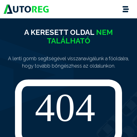
A KERESETT OLDAL
NEM
TALÁLHATÓ
A lenti gomb segítségével visszanavigálunk a főoldalra,
hogy tovább böngészhess az oldalunkon.