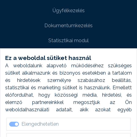
Ügyfélkezelés
Dokumentumkezelés
Statisztikai modul
Weboldal modul
Ez a weboldal sütiket használ
A weboldalunk alapvető működéséhez szükséges
Fényképtár extra modul
sütiket alkalmazunk és bizonyos esetekben a tartalom
és hirdetések személyre szabásához beállítás,
Autómosó modul
statisztikai és marketing sütiket is használunk. Emellett
előfordulhat, hogy közösségi média, hirdetési, és
Feladatütemezés
elemző partnereinkkel megosztjuk az Ön
weboldalhasználati adatait, akik azokat egyéb
Készletfinanszírozás
forrásokból gyűjtött adatokkal kombinálhatják. A sütik
Elengedhetetlen
elfogadásával kapcsolatosan naplózást végzünk és
ezen adatokat 6 hónap után automatikusan töröljük. A