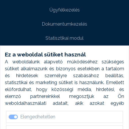
Ügyfélkezelés
Dokumentumkezelés
Statisztikai modul
Weboldal modul
Ez a weboldal sütiket használ
A weboldalunk alapvető működéséhez szükséges
Fényképtár extra modul
sütiket alkalmazunk és bizonyos esetekben a tartalom
és hirdetések személyre szabásához beállítás,
Autómosó modul
statisztikai és marketing sütiket is használunk. Emellett
előfordulhat, hogy közösségi média, hirdetési, és
Feladatütemezés
elemző partnereinkkel megosztjuk az Ön
weboldalhasználati adatait, akik azokat egyéb
Készletfinanszírozás
forrásokból gyűjtött adatokkal kombinálhatják. A sütik
Elengedhetetlen
elfogadásával kapcsolatosan naplózást végzünk és
ezen adatokat 6 hónap után automatikusan töröljük. A