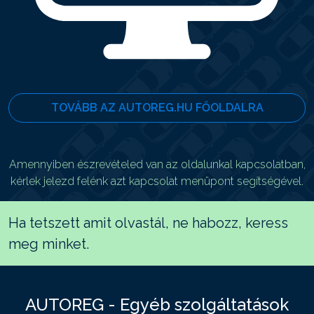
TOVÁBB AZ AUTOREG.HU FŐOLDALRA
Amennyiben észrevételed van az oldalunkal kapcsolatban,
kérlek jelezd felénk azt kapcsolat menüpont segítségével.
Ha tetszett amit olvastál, ne habozz, keress
meg minket.
AUTOREG - Egyéb szolgáltatások