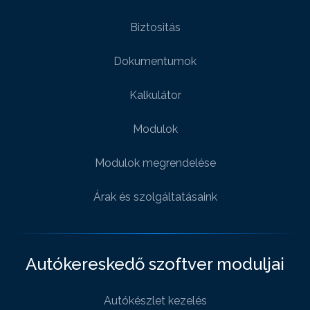
Biztositás
Dokumentumok
Kalkulátor
Modulok
Modulok megrendelése
Árak és szolgáltatásaink
Autókereskedő szoftver moduljai
Autókészlet kezelés