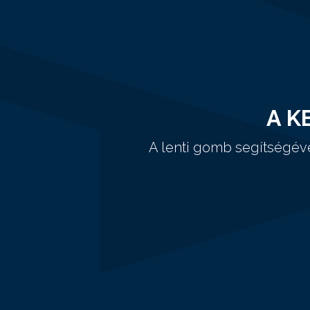
A K
A lenti gomb segítségév