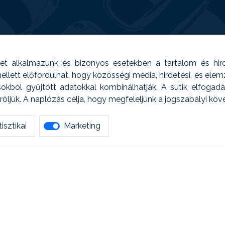
t alkalmazunk és bizonyos esetekben a tartalom és hir
 Emellett előfordulhat, hogy közösségi média, hirdetési, és el
sokból gyűjtött adatokkal kombinálhatják. A sütik elfogad
ljük. A naplózás célja, hogy megfeleljünk a jogszabályi kö
isztikai
Marketing
tetszett amit olvastál, ne habozz, keress meg min
AUTOREG - Egyéb szolgáltatások