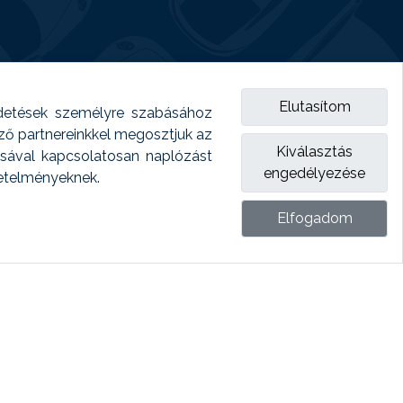
Elutasítom
detések személyre szabásához
emző partnereinkkel megosztjuk az
Kiválasztás
ásával kapcsolatosan naplózást
engedélyezése
vetelményeknek.
Elfogadom
ket.