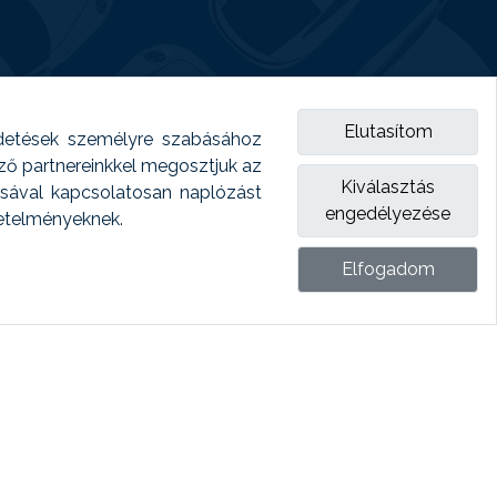
Elutasítom
detések személyre szabásához
emző partnereinkkel megosztjuk az
Kiválasztás
ásával kapcsolatosan naplózást
engedélyezése
vetelményeknek.
Elfogadom
ket.