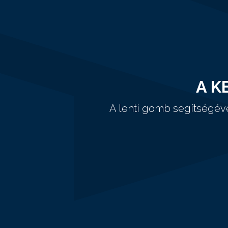
A K
A lenti gomb segítségév