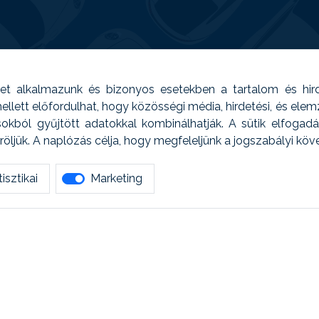
t alkalmazunk és bizonyos esetekben a tartalom és hir
 Emellett előfordulhat, hogy közösségi média, hirdetési, és el
sokból gyűjtött adatokkal kombinálhatják. A sütik elfogad
ljük. A naplózás célja, hogy megfeleljünk a jogszabályi kö
isztikai
Marketing
tetszett amit olvastál, ne habozz, keress meg min
AUTOREG - Egyéb szolgáltatások