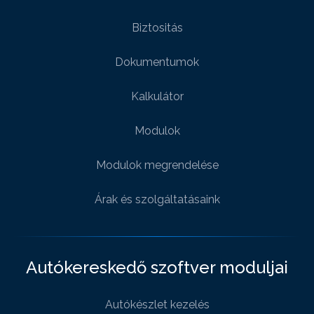
Biztositás
Dokumentumok
Kalkulátor
Modulok
Modulok megrendelése
Árak és szolgáltatásaink
Autókereskedő szoftver moduljai
Autókészlet kezelés