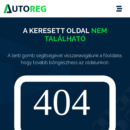
A KERESETT OLDAL
NEM
TALÁLHATÓ
A lenti gomb segítségével visszanavigálunk a főoldalra,
hogy tovább böngészhess az oldalunkon.