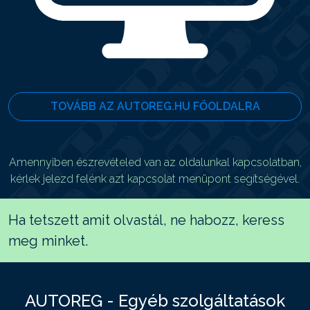
TOVÁBB AZ AUTOREG.HU FŐOLDALRA
Amennyiben észrevételed van az oldalunkal kapcsolatban,
kérlek jelezd felénk azt kapcsolat menüpont segítségével.
Ha tetszett amit olvastál, ne habozz, keress
meg minket.
AUTOREG - Egyéb szolgáltatások