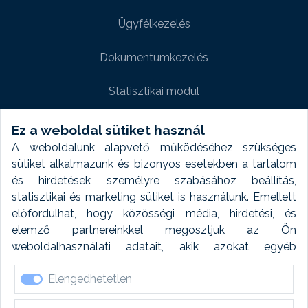
Ügyfélkezelés
Dokumentumkezelés
Statisztikai modul
Weboldal modul
Ez a weboldal sütiket használ
A weboldalunk alapvető működéséhez szükséges
Fényképtár extra modul
sütiket alkalmazunk és bizonyos esetekben a tartalom
és hirdetések személyre szabásához beállítás,
Autómosó modul
statisztikai és marketing sütiket is használunk. Emellett
előfordulhat, hogy közösségi média, hirdetési, és
Feladatütemezés
elemző partnereinkkel megosztjuk az Ön
weboldalhasználati adatait, akik azokat egyéb
Készletfinanszírozás
forrásokból gyűjtött adatokkal kombinálhatják. A sütik
Elengedhetetlen
elfogadásával kapcsolatosan naplózást végzünk és
ezen adatokat 6 hónap után automatikusan töröljük. A