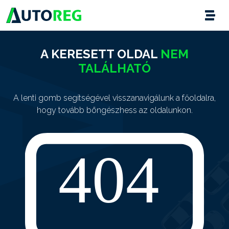
A KERESETT OLDAL
NEM
TALÁLHATÓ
A lenti gomb segítségével visszanavigálunk a főoldalra,
hogy tovább böngészhess az oldalunkon.