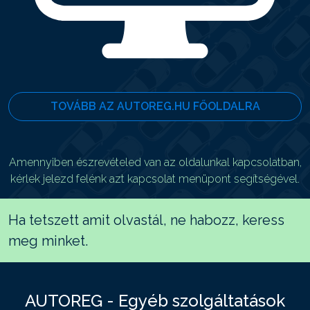
TOVÁBB AZ AUTOREG.HU FŐOLDALRA
Amennyiben észrevételed van az oldalunkal kapcsolatban,
kérlek jelezd felénk azt kapcsolat menüpont segítségével.
Ha tetszett amit olvastál, ne habozz, keress
meg minket.
AUTOREG - Egyéb szolgáltatások