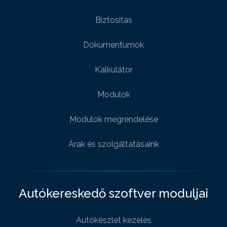
Biztositás
Dokumentumok
Kalkulátor
Modulok
Modulok megrendelése
Árak és szolgáltatásaink
Autókereskedő szoftver moduljai
Autókészlet kezelés