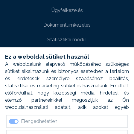
Ügyfélkezelés
Dokumentumkezelés
Statisztikai modul
Weboldal modul
Ez a weboldal sütiket használ
A weboldalunk alapvető működéséhez szükséges
Fényképtár extra modul
sütiket alkalmazunk és bizonyos esetekben a tartalom
és hirdetések személyre szabásához beállítás,
Autómosó modul
statisztikai és marketing sütiket is használunk. Emellett
előfordulhat, hogy közösségi média, hirdetési, és
Feladatütemezés
elemző partnereinkkel megosztjuk az Ön
weboldalhasználati adatait, akik azokat egyéb
Készletfinanszírozás
forrásokból gyűjtött adatokkal kombinálhatják. A sütik
Elengedhetetlen
elfogadásával kapcsolatosan naplózást végzünk és
ezen adatokat 6 hónap után automatikusan töröljük. A