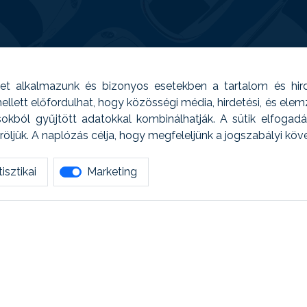
t alkalmazunk és bizonyos esetekben a tartalom és hir
 Emellett előfordulhat, hogy közösségi média, hirdetési, és el
sokból gyűjtött adatokkal kombinálhatják. A sütik elfogad
ljük. A naplózás célja, hogy megfeleljünk a jogszabályi kö
isztikai
Marketing
tetszett amit olvastál, ne habozz, keress meg min
AUTOREG - Egyéb szolgáltatások