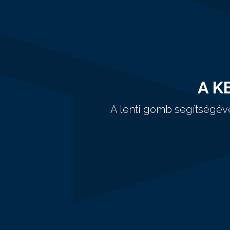
A K
A lenti gomb segítségév