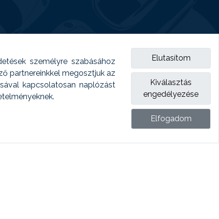
Elutasítom
detések személyre szabásához
emző partnereinkkel megosztjuk az
Kiválasztás
ásával kapcsolatosan naplózást
engedélyezése
vetelményeknek.
Elfogadom
ket.