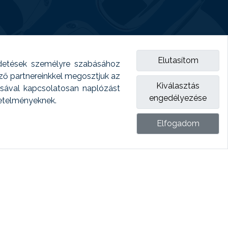
Elutasítom
detések személyre szabásához
emző partnereinkkel megosztjuk az
Kiválasztás
ásával kapcsolatosan naplózást
engedélyezése
vetelményeknek.
Elfogadom
ket.