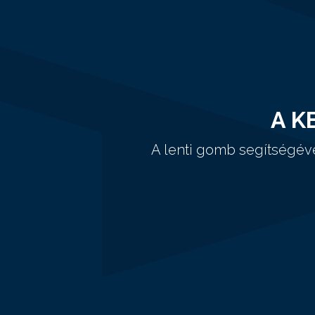
A K
A lenti gomb segítségév