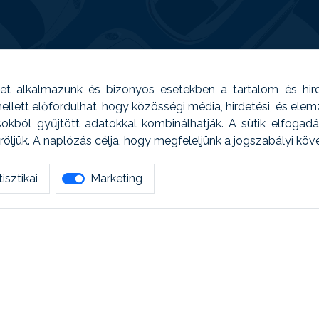
t alkalmazunk és bizonyos esetekben a tartalom és hir
 Emellett előfordulhat, hogy közösségi média, hirdetési, és el
sokból gyűjtött adatokkal kombinálhatják. A sütik elfogad
ljük. A naplózás célja, hogy megfeleljünk a jogszabályi kö
isztikai
Marketing
tetszett amit olvastál, ne habozz, keress meg min
AUTOREG - Egyéb szolgáltatások