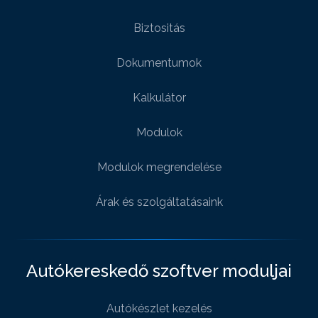
Biztositás
Dokumentumok
Kalkulátor
Modulok
Modulok megrendelése
Árak és szolgáltatásaink
Autókereskedő szoftver moduljai
Autókészlet kezelés