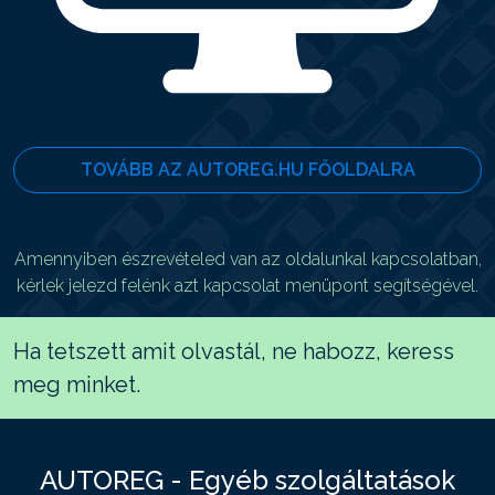
TOVÁBB AZ AUTOREG.HU FŐOLDALRA
Amennyiben észrevételed van az oldalunkal kapcsolatban,
kérlek jelezd felénk azt kapcsolat menüpont segítségével.
Ha tetszett amit olvastál, ne habozz, keress
meg minket.
AUTOREG - Egyéb szolgáltatások