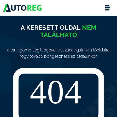
A KERESETT OLDAL
NEM
TALÁLHATÓ
A lenti gomb segítségével visszanavigálunk a főoldalra,
hogy tovább böngészhess az oldalunkon.