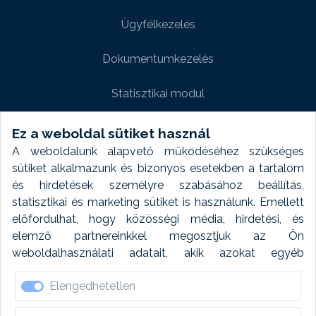
Ügyfélkezelés
Dokumentumkezelés
Statisztikai modul
Weboldal modul
Ez a weboldal sütiket használ
A weboldalunk alapvető működéséhez szükséges
Fényképtár extra modul
sütiket alkalmazunk és bizonyos esetekben a tartalom
és hirdetések személyre szabásához beállítás,
Autómosó modul
statisztikai és marketing sütiket is használunk. Emellett
előfordulhat, hogy közösségi média, hirdetési, és
Feladatütemezés
elemző partnereinkkel megosztjuk az Ön
weboldalhasználati adatait, akik azokat egyéb
Készletfinanszírozás
forrásokból gyűjtött adatokkal kombinálhatják. A sütik
Elengedhetetlen
elfogadásával kapcsolatosan naplózást végzünk és
ezen adatokat 6 hónap után automatikusan töröljük. A